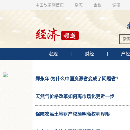
中国改革网首页
杂志
会议
调研
宏观
|
财经
|
产
郑永年:为什么中国资源省变成了问题省？
天然气价格改革如何离市场化更近一步
保障农民土地财产权须明晰权利界限