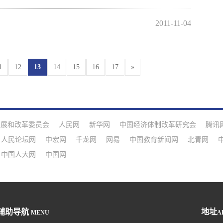
2011-11-04
1
12
13
14
15
16
17
»
发展和改革委员会
人民网
新华网
中国经济体制改革研究会
腾讯
人民论坛网
中宏网
千龙网
网易
中国教育新闻网
北青网
中国人大网
中国网
辅助导航
地址
MENU
A