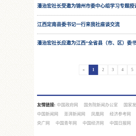
潘治宏社长受邀为锦州市委中心组学习专题授
江西定南县委书记一行来我社座谈交流
潘治宏社长应邀为江西“全省县（市、区）委
研
«
1
2
3
4
5
友情链接:
中国政府网
国务院新闻办公室
国家
中国新闻网
澎湃新闻网
凤凰网
经济参考网
央广网
中国青年网
中国经济网
中国日报网