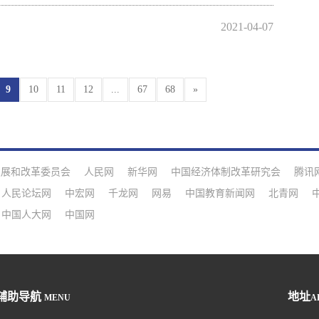
2021-04-07
9
10
11
12
...
67
68
»
发展和改革委员会
人民网
新华网
中国经济体制改革研究会
腾讯
人民论坛网
中宏网
千龙网
网易
中国教育新闻网
北青网
中国人大网
中国网
辅助导航
地址
MENU
A