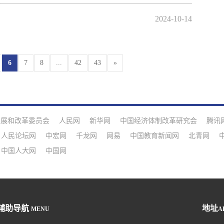
2024-10-14
6
7
8
...
42
43
»
发展和改革委员会
人民网
新华网
中国经济体制改革研究会
腾讯
人民论坛网
中宏网
千龙网
网易
中国教育新闻网
北青网
中国人大网
中国网
辅助导航
地址
MENU
A