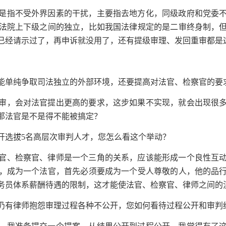
是指不受外界因素的干扰，主要指去地方化，同级政府和党委
法院上下级之间的独立，比如我国法律规定的是二审终身制，
已经请示过了，再申诉就没用了，还有提级审理、发回重审都是
能单纯争取司法独立的外部环境，还要提高对法官、检察官的要
审，会对法官提出更高的要求，这步如果不实现，就会出现很
那法官是不是得不能被搞定？
开选拔5名高层次审判人才，您怎么看这个举动？
官、检察官、律师是一个三角的关系，应该能形成一个良性互
，成为一个法官，首先必须要成为一个受人尊敬的人，他的品
务员体系薪酬待遇的限制，这才能使法官、检察官、律师之间的
仍有律师抱怨审理过程各种不公开，您如何看待过程公开和审判