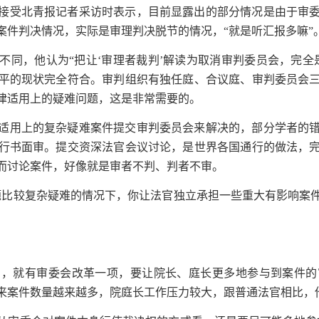
接受北青报记者采访时表示，目前显露出的部分情况是由于审
案件判决情况，实际是审理判决脱节的情况，“就是听汇报多嘛”
不同，他认为“把让‘审理者裁判’解读为取消审判委员会，完全
平的现状完全符合。审判组织有独任庭、合议庭、审判委员会
律适用上的疑难问题，这是非常需要的。
适用上的复杂疑难案件提交审判委员会来解决的，部分学者的
行书面审。提交资深法官会议讨论，是世界各国通行的做法，
而讨论案件，好像就是审者不判、判者不审。
题比较复杂疑难的情况下，你让法官独立承担一些重大有影响案
中，就有审委会改革一项，要让院长、庭长更多地参与到案件的
来案件数量越来越多，院庭长工作压力较大，跟普通法官相比，