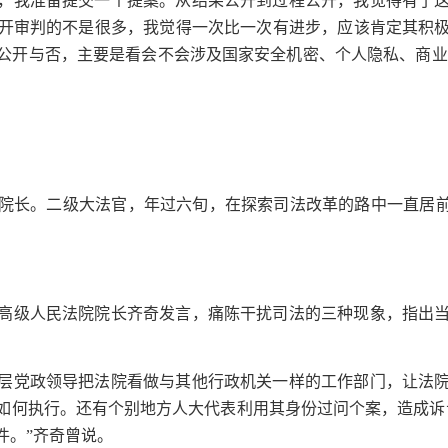
，我准备提交一个提案。从结果公开到过程公开，我觉得有了
开审判的不是很多，我觉得一次比一次有进步，应该肯定其积
公开与否，主要是看会不会涉及国家安全机密、个人隐私、商业
院长。二级大法官，年过六旬，在探索司法改革的路中一直居前
高级人民法院院长齐奇发言，痛陈干扰司法的三种现象，指出
层党政领导把法院看做与其他行政机关一样的工作部门，让法
如何执行。还有个别地方人大代表利用其身份过问个案，造成诉
件。”齐奇曾说。