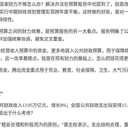
国家财力不够怎么办？解决办法在预算报告中也提到了，就是
实行中期财政规划管理实现跨年度平衡。这样做的好处，是对
持续性。
大预算之间的财力统筹，是预算报告的另一大看点。报告明确了
并加强统筹协调，避免交叉重复。
本经营收入预算中的资金，更多地调入公共财政预算，用于保障
出，这一改革着眼点，就是在现有财力的基础上，怎么把钱花得
资金，腾出资金重点用于农业、教育、社会保障、卫生、大气污
”
财政收入13.95万亿元，增长8%；全国公共财政支出拟安排15.3
要是出于什么考虑？
了稳妥合理和积极而为的原则。”曾志权表示，支出结构合理、