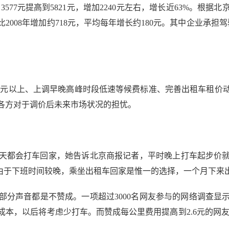
577元提高到5821元，增加2240元左右，增长近63%。根据
比2008年增加约718元，平均每年增长约180元。其中企业承担
3元以上、上调早晚高峰时段低速等候费标准、完善出租车租价
各方对于调价后未来市场状况的担忧。
都会打车回家，她告诉北京商报记者，平时晚上打车起步价就能
，由于下班时间较晚，乘坐出租车回家是惟一的选择，一个月下
声音都是不赞成。一项超过3000名网友参与的网络调查显
本，以后将考虑少打车。而赞成每公里费用提高到2.6元的网友