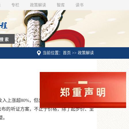
话
专栏
政策解读
智库
读书
当前位置：首页 >> 政策解读
收入上涨超80%，但出租车租价始终未做调整，
日公布的听证方案，不止于价格，除了起步价、里
整。