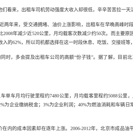
们看来，出租车司机劳动强度大收入却很低，辛辛苦苦拉一天
两年来，受交通拥堵、油价上涨影响，出租车在早晚高峰时段
比2008年减少近520公里，月均载客次数减少约50次。而主
入的62%，所以司机都选择在这一时段休息、吃饭、交接班等，
，多会提及出租车公司的高额“份子钱”。据了解，目前北京
车月均行驶里程约7480公里，月均载客里程约5088公里，月
2%为企业缴纳税金；3%为企业利润；40%为燃油消耗和车辆日
本因素却在逐年上涨。2006-2012年，北京市成品油平均价格由