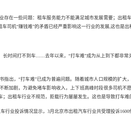
存在一些问题：租车服务能力不能满足城市发展需要；出租车
租车司机“赚钱难”的矛盾已经严重影响这一行业的发展,这也是
时间打不到车……去年以来，“打车难”成为从上到下都非常关
指出，“打车难”已成为普遍问题。随着城市人口规模的扩大，
不断加剧，为避免堵车影响收入，上下班高峰时段很多司机不
车；出租车行业不规范，拒载行为屡屡发生。这也是导致打车难
业投诉情况显示，3月北京市出租汽车行业共受理投诉1600件，较