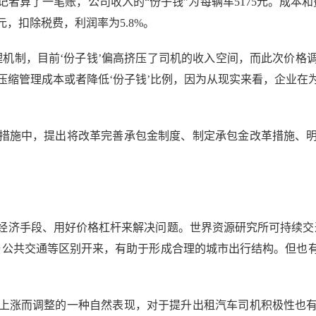
算了一笔账，公司收入的“份子钱”为每辆车5175元。成本和费
5元，扣除税费，利润率为5.8%。
制，目前‘份子钱’偏高挤压了司机的收入空间，而此次价格
压缩管理成本或者降低‘份子钱’比例，因为从现实来看，企业在
施中，提出将改革完善承包金制度、制定承包金改革措施、明
济手段、用好价格杠杆来解决问题。世界资源研究所可持续交通
与公共交通等区别开来，有助于形成合理的城市出行结构。但也
涨而调整的一种自然表现，对于提升出租汽车司机积极性也有