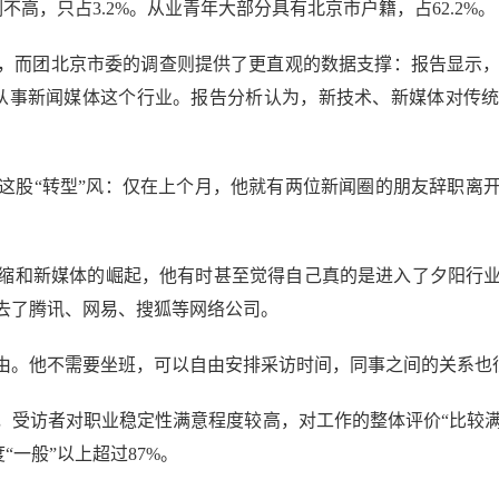
不高，只占3.2%。从业青年大部分具有北京市户籍，占62.2%。
北京市委的调查则提供了更直观的数据支撑：报告显示，64.
继续从事新闻媒体这个行业。报告分析认为，新技术、新媒体对传
股“转型”风：仅在上个月，他就有两位新闻圈的朋友辞职离开
缩和新媒体的崛起，他有时甚至觉得自己真的是进入了夕阳行
去了腾讯、网易、搜狐等网络公司。
。他不需要坐班，可以自由安排采访时间，同事之间的关系也
访者对职业稳定性满意程度较高，对工作的整体评价“比较满意”
“一般”以上超过87%。