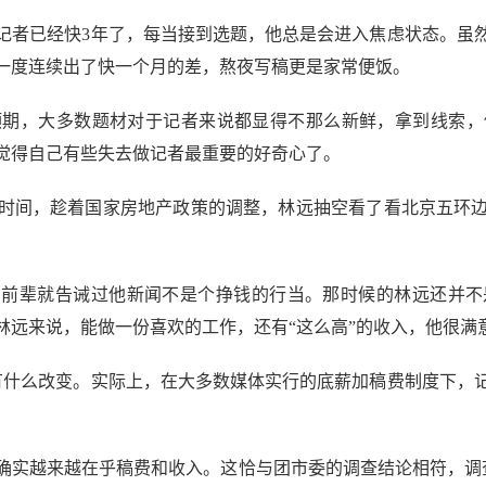
者已经快3年了，每当接到选题，他总是会进入焦虑状态。虽
一度连续出了快一个月的差，熬夜写稿更是家常便饭。
，大多数题材对于记者来说都显得不那么新鲜，拿到线索，
觉得自己有些失去做记者最重要的好奇心了。
间，趁着国家房地产政策的调整，林远抽空看了看北京五环边
前辈就告诫过他新闻不是个挣钱的行当。那时候的林远还并不
林远来说，能做一份喜欢的工作，还有“这么高”的收入，他很满
什么改变。实际上，在大多数媒体实行的底薪加稿费制度下，记
越来越在乎稿费和收入。这恰与团市委的调查结论相符，调查显