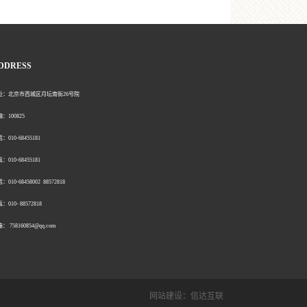
DDRESS
北京市西城区月坛南街26号院
00825
0-68455181
0-68455181
：010-68458002 88572818
：010- 88572818
758160854@qq.com
网站建设：
信达互联