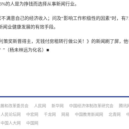
.6%的人是为挣钱而选择从事新闻行业。
满意自己的经济收入；问及“影响工作积极性的因素”时，有71.1
新闻业健康发展的有效手段。
策奖新晋得主，无钱付房租转行做公关！》的新闻刷了屏，他很
？”（杨未林远为化名）■
发展和改革委员会
人民网
新华网
中国经济体制改革研究会
腾讯
人民论坛网
中宏网
千龙网
网易
中国教育新闻网
北青网
中国人大网
中国网