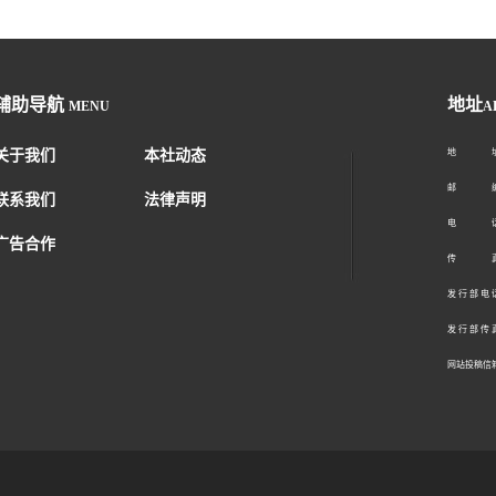
辅助导航
地址
MENU
A
关于我们
本社动态
地 址：
邮 编：1
联系我们
法律声明
电 话：01
广告合作
传 真：01
发 行 部 电 话
发 行 部 传 真
网站投稿信箱： 