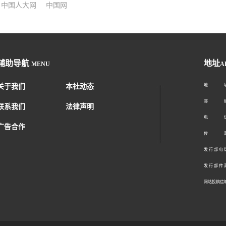
中国人大网
中国网
辅助导航
地址
MENU
A
关于我们
本社动态
地 址：
邮 编：1
联系我们
法律声明
电 话：01
广告合作
传 真：01
发 行 部 电 话
发 行 部 传 真
网站投稿信箱： 