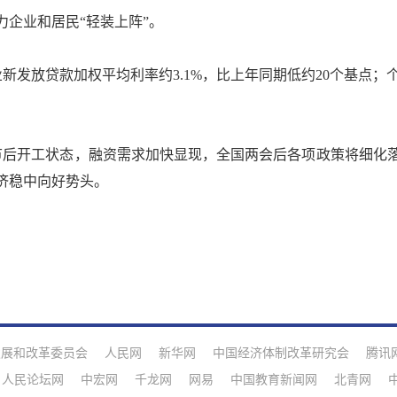
企业和居民“轻装上阵”。
放贷款加权平均利率约3.1%，比上年同期低约20个基点；个
后开工状态，融资需求加快显现，全国两会后各项政策将细化落
济稳中向好势头。
发展和改革委员会
人民网
新华网
中国经济体制改革研究会
腾讯
人民论坛网
中宏网
千龙网
网易
中国教育新闻网
北青网