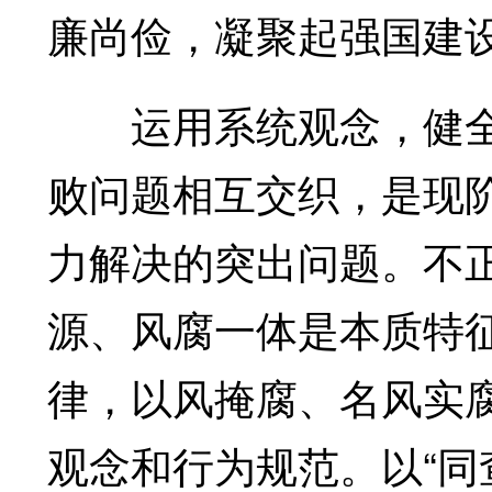
廉尚俭，凝聚起强国建
运用系统观念，健全
败问题相互交织，是现
力解决的突出问题。不
源、风腐一体是本质特
律，以风掩腐、名风实
观念和行为规范。以“同