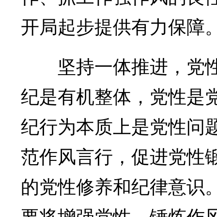
开局起步提供有力保障
坚持一体推进，党性
纪是有机整体，党性是
纪行为本质上是党性问
范作风言行，促进党性
的党性修养和纪律意识
要将增强党性、锤炼作