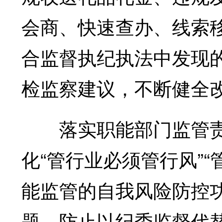
会商、快速查办、线索
合监督执纪执法中发现
检监察建议，不断健全
落实职能部门监管责
化“管行业必须管行风”
能监管的自我风险防控
题，防止以纪委监督代替