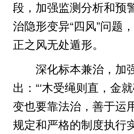
段，加强监测分析和预
治隐形变异“四风”问题，
正之风无处遁形。
深化标本兼治，加强
出：“‘木受绳则直，金
变也要靠法治，善于运
规定和严格的制度执行