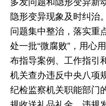
多发问题和隐形变异新
隐形变异现象及时纠治
问题集中整治，落实重
处一批“微腐败”，用心
布指导案例、工作指引
机关查办违反中央八项
纪检监察机关职能部门
规收送礼品礼金、违规