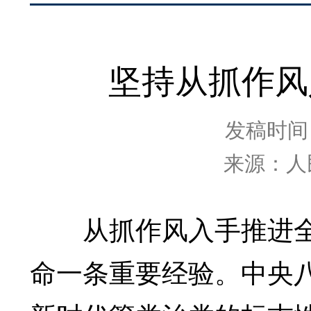
坚持从抓作风
发稿时间：2
来源：人
从抓作风入手推进全
命一条重要经验。中央