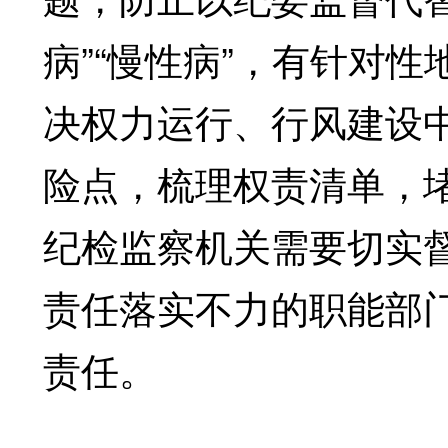
病”“慢性病”，有针对
决权力运行、行风建设
险点，梳理权责清单，
纪检监察机关需要切实
责任落实不力的职能部
责任。