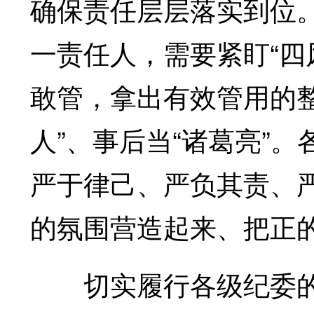
确保责任层层落实到位。
一责任人，需要紧盯“四
敢管，拿出有效管用的
人”、事后当“诸葛亮”。
严于律己、严负其责、
的氛围营造起来、把正
切实履行各级纪委的