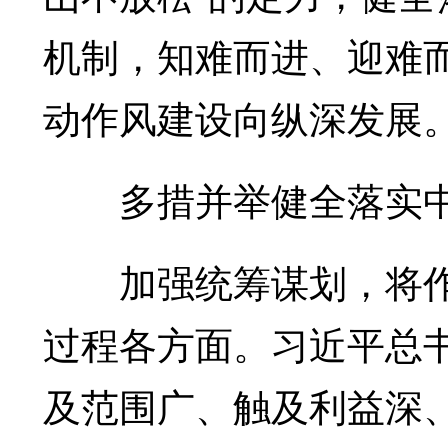
机制，知难而进、迎难
动作风建设向纵深发展
多措并举健全落实中
加强统筹谋划，将作
过程各方面。习近平总
及范围广、触及利益深