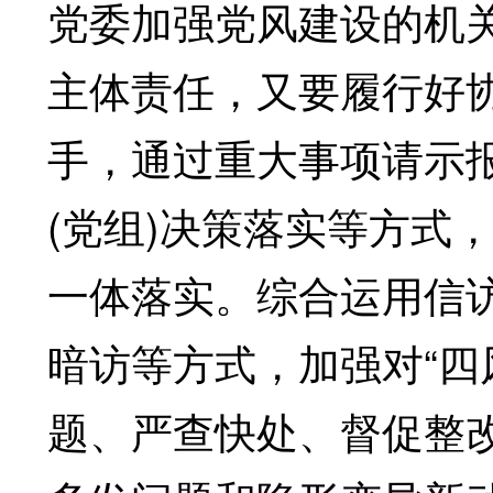
党委加强党风建设的机
主体责任，又要履行好
手，通过重大事项请示
(党组)决策落实等方式
一体落实。综合运用信
暗访等方式，加强对“四
题、严查快处、督促整改