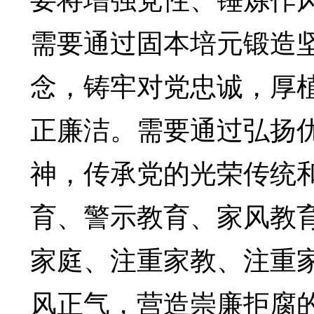
需要通过固本培元锻造
念，铸牢对党忠诚，厚
正廉洁。需要通过弘扬
神，传承党的光荣传统
育、警示教育、家风教
家庭、注重家教、注重
风正气，营造崇廉拒腐