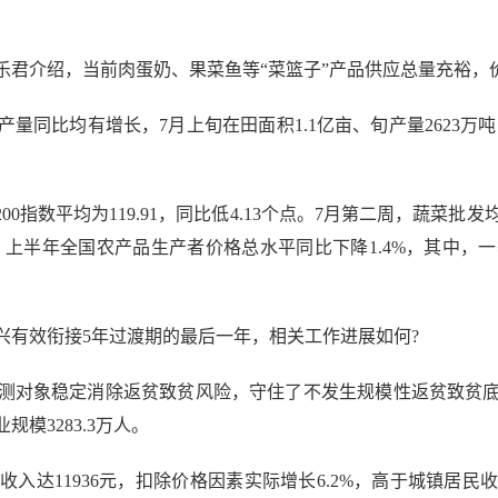
介绍，当前肉蛋奶、果菜鱼等“菜篮子”产品供应总量充裕，
比均有增长，7月上旬在田面积1.1亿亩、旬产量2623万吨，同
数平均为119.91，同比低4.13个点。7月第二周，蔬菜批发均价
看，上半年全国农产品生产者价格总水平同比下降1.4%，其中，一季
兴有效衔接5年过渡期的最后一年，相关工作进展如何?
测对象稳定消除返贫致贫风险，守住了不发生规模性返贫致贫
模3283.3万人。
达11936元，扣除价格因素实际增长6.2%，高于城镇居民