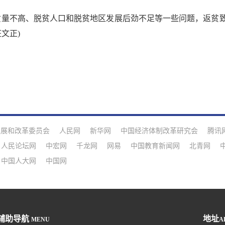
量不高、脱贫人口和脱贫地区发展后劲不足等一些问题，返贫致
文正)
发展和改革委员会
人民网
新华网
中国经济体制改革研究会
腾讯
人民论坛网
中宏网
千龙网
网易
中国教育新闻网
北青网
中国人大网
中国网
辅助导航
地址
MENU
A