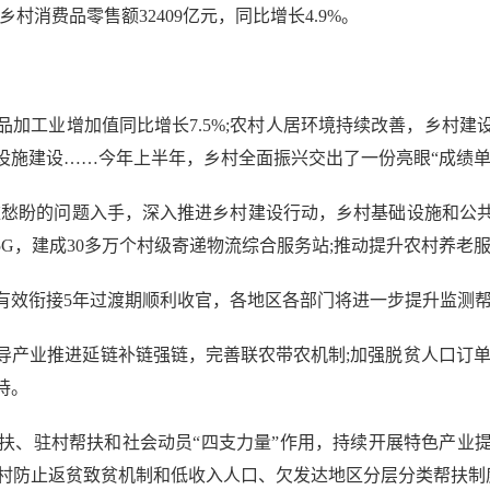
乡村消费品零售额32409亿元，同比增长4.9%。
工业增加值同比增长7.5%;农村人居环境持续改善，乡村建设
础设施建设……今年上半年，乡村全面振兴交出了一份亮眼“成绩单
愁盼的问题入手，深入推进乡村建设行动，乡村基础设施和公共
上通5G，建成30多万个村级寄递物流综合服务站;推动提升农村养老
衔接5年过渡期顺利收官，各地区各部门将进一步提升监测帮扶
业推进延链补链强链，完善联农带农机制;加强脱贫人口订单
持。
、驻村帮扶和社会动员“四支力量”作用，持续开展特色产业提
农村防止返贫致贫机制和低收入人口、欠发达地区分层分类帮扶制