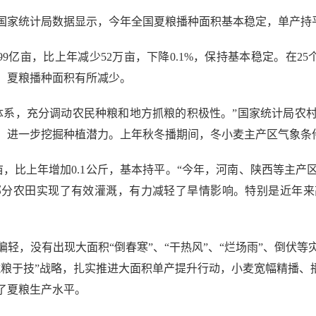
统计局数据显示，今年全国夏粮播种面积基本稳定，单产持平，夏
亿亩，比上年减少52万亩，下降0.1%，保持基本稳定。在25个
，夏粮播种面积有所减少。
系，充分调动农民种粮和地方抓粮的积极性。”国家统计局农村
，进一步挖掘种植潜力。上年秋冬播期间，冬小麦主产区气象条
亩，比上年增加0.1公斤，基本持平。“今年，河南、陕西等主
部分农田实现了有效灌溉，有力减轻了旱情影响。特别是近年来
，没有出现大面积“倒春寒”、“干热风”、“烂场雨”、倒伏等
粮于技”战略，扎实推进大面积单产提升行动，小麦宽幅精播、
了夏粮生产水平。