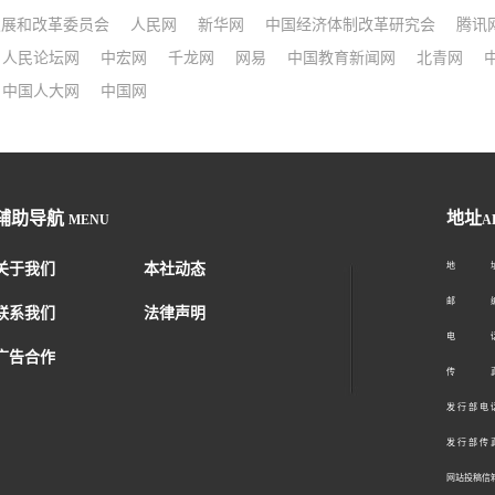
发展和改革委员会
人民网
新华网
中国经济体制改革研究会
腾讯
人民论坛网
中宏网
千龙网
网易
中国教育新闻网
北青网
中国人大网
中国网
辅助导航
地址
MENU
A
关于我们
本社动态
地 址：
邮 编：1
联系我们
法律声明
电 话：01
广告合作
传 真：01
发 行 部 电 话
发 行 部 传 真
网站投稿信箱： 