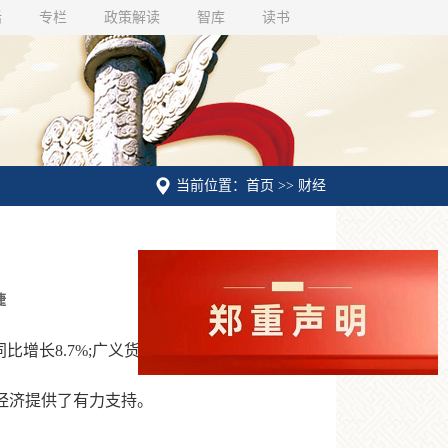
话
专栏
政策解读
智库
读书
当前位置：首页 >> 财经
婕
长8.7%;广义货币余额同比增长7.9%。
经济提供了有力支持。