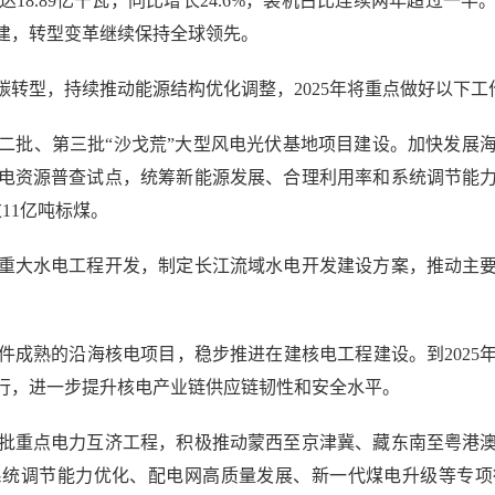
18.89亿千瓦，同比增长24.6%，装机占比连续两年超过一
建，转型变革继续保持全球领先。
型，持续推动能源结构优化调整，2025年将重点做好以下工
批、第三批“沙戈荒”大型风电光伏基地项目建设。加快发展海
电资源普查试点，统筹新能源发展、合理利用率和系统调节能
11亿吨标煤。
大水电工程开发，制定长江流域水电开发建设方案，推动主要
熟的沿海核电项目，稳步推进在建核电工程建设。到2025年底
行，进一步提升核电产业链供应链韧性和安全水平。
重点电力互济工程，积极推动蒙西至京津冀、藏东南至粤港澳
系统调节能力优化、配电网高质量发展、新一代煤电升级等专项