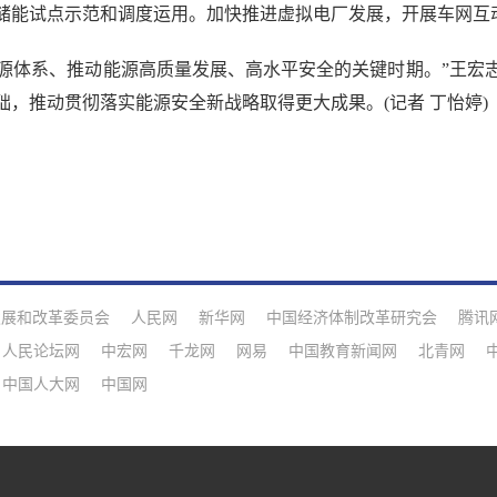
储能试点示范和调度运用。加快推进虚拟电厂发展，开展车网互
能源体系、推动能源高质量发展、高水平安全的关键时期。”王
，推动贯彻落实能源安全新战略取得更大成果。(记者 丁怡婷)
发展和改革委员会
人民网
新华网
中国经济体制改革研究会
腾讯
人民论坛网
中宏网
千龙网
网易
中国教育新闻网
北青网
中国人大网
中国网