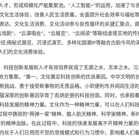
人才，形成规模化产能集聚池。“人工智能+”的运用，加速了与
文化生活体验，改善人民生活质量，全面提升社会效率与福祉
表达、文化生活消费、文化活动参与良性循环的关键汇聚点，
戏剧”、“云演唱会”、“云展览”、“云阅读”等联结虚境实地的
径;揭秘式展览、沉浸式演艺、多样化国潮IP等融合古韵今风
人们的文化消费体验。
科技创新发展和人才有效培养就成了无源之水、无本之木。习近
地方集聚。”第一，文化奠定科技创新的优良基因。中华文明的
新挑战、勇于接受新事物的无畏品格。小到便利市井闾阎生活
蕴深厚的创新基因孕育了彪炳史册的科技创造。同时，也承担
科技发展的精神力量。文化作为一种精神力量，可以在人们科
过程中铸就的“两弹一星”精神、载人航天精神、科学家精神、
新的精神血脉。在此过程中，科技的快速发展离不开精神力量的
内化于人们日用而不觉的思维模式和行为习惯中，影响着人们