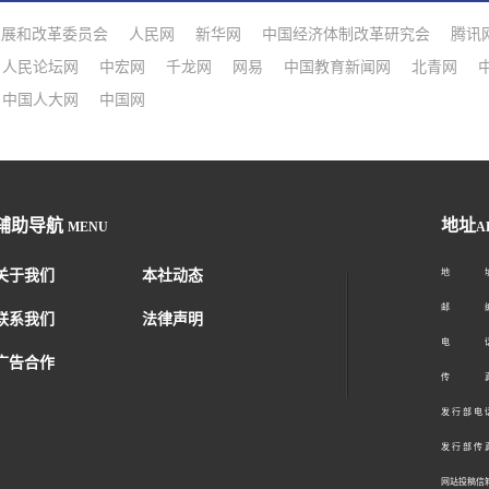
发展和改革委员会
人民网
新华网
中国经济体制改革研究会
腾讯
人民论坛网
中宏网
千龙网
网易
中国教育新闻网
北青网
中国人大网
中国网
辅助导航
地址
MENU
A
关于我们
本社动态
地 址：
邮 编：1
联系我们
法律声明
电 话：01
广告合作
传 真：01
发 行 部 电 话
发 行 部 传 真
网站投稿信箱： 