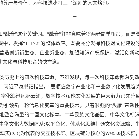
的尊严与价值，为科技进步打上了深刻的人文烙印。
二
“融合”这个关键词。“融合”并非意味着将两者简单相加，而是
促中，发挥“1+1>2”的整体效应。既要充分发挥科技对文化建
营造创新新生态、企业新业态。加强知识产权保护，激活创新
建文化与科技融合的快车道。
历史上的四次科技革命，不难发现，每一次科技革命都深刻改
。习近平总书记指出，“要顺应数字产业化和产业数字化发展趋
数字化浪潮风起云涌，数字技术赋能文化发展的巨大潜力已充分
作为引领新一轮信息化变革的重要技术，具有很强的“头雁”带动
准整合海量的中国文化标本、中华民族文化基因、中华文化标
中华文化大数据体系;以平台化、体系化思维打通文化资源端、
现实(XR)为代表的交互技术群、区块链为核心的Web3.0技术