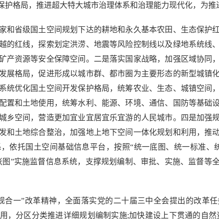
保护格局，推进超大特大城市治理体系和治理能力现代化，为推
和省级国土空间规划下达的耕地和永久基本农田、生态保护红
越的红线，探索划定洪涝、地震等风险控制线以及绿地系统线
矿产资源等安全保障空间。二是落实国家战略，加强区域协同
发展格局，促进形成以城市群、都市圈为主要形态的新型城镇
系统优化国土空间开发保护格局，统筹农业、生态、城镇空间
配置和土地使用，统筹水利、能源、环境、通信、国防等基础
城乡空间，营造更加宜业宜居宜乐宜游的人民城市。四是加强
发和土地综合整治，加强地上地下空间一体化规划和利用，推
，依托国土空间基础信息平台，按照“统一底图、统一标准、
张图”实施监督信息系统，支撑规划编制、审批、实施、监督等
合一”改革精神，全面落实党的二十届三中全会提出的改革任
用，分区分类推进详细规划编制实施;加快建设上下贯通的自然资