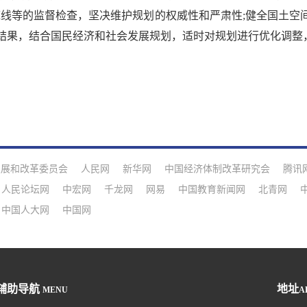
底线等的监督检查，坚决维护规划的权威性和严肃性;健全国土空
结果，结合国民经济和社会发展规划，适时对规划进行优化调整
发展和改革委员会
人民网
新华网
中国经济体制改革研究会
腾讯
人民论坛网
中宏网
千龙网
网易
中国教育新闻网
北青网
中国人大网
中国网
辅助导航
地址
MENU
A