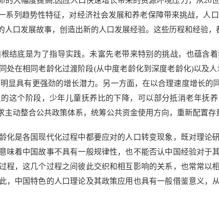
的大幅度提高;因应人口快速增长带来的资源环境压力，从20世
一系列趋势性特征，对经济社会发展和养老保障带来挑战，人口
的人口发展故事，创造出新的人口发展经验。这些历程和经验，
结底是为了指导实践。未富先老带来特别的挑战，也蕴含着独特
处在相同老龄化过渡阶段(从中度老龄化到深度老龄化)以及人
国明显具有更强劲的增长潜力。另一方面，在以合理速度增长的
生的这个阶段，少年儿童抚养比的下降，可以部分抵消老年抚养
求主动整合公共政策体系，统筹公共资金使用方向，重新配置存
化是各国现代化过程中都要应对的人口转变现象，既对理论研
意味着中国故事不具有一般规律性，也不能否认中国经验对于
过程，这几个过程之间彼此交织和相互影响的关系，也常常以
此，中国特色的人口理论及其政策应用也具有一般借鉴意义，