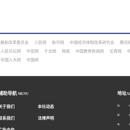
发展和改革委员会
人民网
新华网
中国经济体制改革研究会
腾讯
人民论坛网
中宏网
千龙网
网易
中国教育新闻网
北青网
中国人大网
中国网
辅助导航
地址
MENU
A
关于我们
本社动态
地 址：
邮 编：1
联系我们
法律声明
电 话：01
广告合作