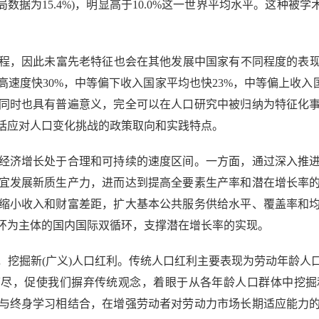
局数据为15.4%)，明显高于10.0%这一世界平均水平。这种
因此未富先老特征也会在其他发展中国家有不同程度的表现。从总
速度快30%，中等偏下收入国家平均也快23%，中等偏上收入
同时也具有普遍意义，完全可以在人口研究中被归纳为特征化
括应对人口变化挑战的政策取向和实践特点。
济增长处于合理和可持续的速度区间。一方面，通过深入推进
宜发展新质生产力，进而达到提高全要素生产率和潜在增长率
缩小收入和财富差距，扩大基本公共服务供给水平、覆盖率和
环为主体的国内国际双循环，支撑潜在增长率的实现。
掘新(广义)人口红利。传统人口红利主要表现为劳动年龄人
摘尽，促使我们摒弃传统观念，着眼于从各年龄人口群体中挖
与终身学习相结合，在增强劳动者对劳动力市场长期适应能力