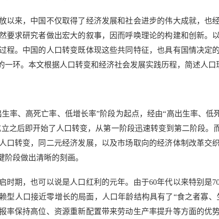
以来，中国不仅取得了经济发展和社会进步的伟大成就，也经
然要求研究者做出宏大的叙事，因而呼唤理论的构建和创新。
过程。中国的人口转变既体现这些共同特征，也具有国情决定
的一环。本文根据人口转变和经济社会发展实践历程，简述人口
率、高死亡率、低增长率”阶段为起点，经由“高出生率、低死
成立之后即开始了人口转变，从第一阶段迅速转变到第二阶段。
人口转变，同二元经济发展，以及市场取向的经济体制改革交
键阶段做出清晰的刻画。
时期，也可以说是人口红利的元年。由于60年代以来特别是7
赖型人口接近零增长的局面，人口年龄结构具有了“食之者寡、
报率保持高位、资源重新配置带来劳动生产率提升等方面的优