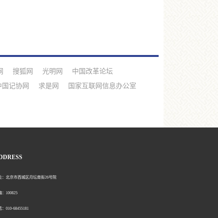
网
搜狐网
光明网
中国改革论坛
中国记协网
求是网
国家互联网信息办公室
DDRESS
北京市西城区月坛南街26号院
00825
0-68455181