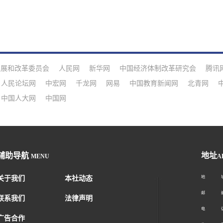
发展和改革委员会
人民网
新华网
中国经济体制改革研究会
腾讯
人民论坛网
中宏网
千龙网
网易
中国教育新闻网
北青网
中国人大网
中国网
辅助导航
地址
MENU
A
关于我们
本社动态
地 址：
邮 编：1
联系我们
法律声明
电 话：01
广告合作