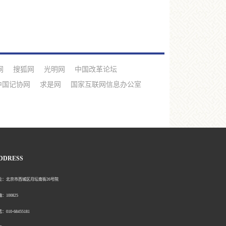
网
搜狐网
光明网
中国改革论坛
中国记协网
求是网
国家互联网信息办公室
DDRESS
北京市西城区月坛南街26号院
00825
0-68455181