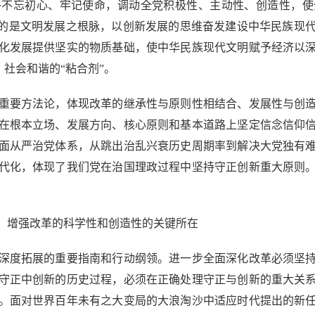
终不忘初心、牢记使命，调动全党积极性、主动性、创造性，使
守的是文明发展之根脉，以创新发展的思维奋发建设中华民族现
化发展提供坚实的物质基础，使中华民族现代文明赋予经济以
、社会和谐的“粘合剂”。
要方法论，体现改革的继承性与原则性相结合、发展性与创造
在根本立场、发展方向、核心原则和基本道路上坚定信念信仰
面从严治党体系，从跳出治乱兴衰历史周期率到解决大党独有
代化，体现了我们党在治国理政过程中坚持守正创新重大原则
。
增强改革的科学性和创造性的关键所在
度拓展的重要指南和行动纲领。进一步全面深化改革必须坚持
守正中创新的历史过程，必须在正确处理守正与创新的重大关
。面对世界百年未有之大变局的大浪淘沙中适应时代提出的新