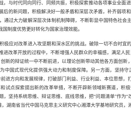
战，与时代同向同行、同频共振，积极探索推动各项事业全面进
展后的新问题，积极解决好一般矛盾和深层次矛盾，补齐弱项和
，通过大力破解深层次体制机制障碍，不断彰显中国特色社会
我国制度优势更好转化为国家治理效能。
极应对改革进入攻坚期和深水区的挑战。破除一切不合时宜的
不断推进改革开放的过程中，不断增强人民群众的幸福感，满足人
与创新的辩证统一中不断前进，以理论创新带动其他各方面创新
为中国式现代化提供强大动力和制度保障。另一方面，坚持守
的前进方向和发展规律，打破部门利益、行业利益、本位思想，
要和试点探索提出新的改革举措，不断开辟新领域新赛道，积极
，坚持系统思维、辩证思维、底线思维，把“问题清单”作为“改
天雄，湖南省当代中国马克思主义研究中心湘潭大学基地研究员，