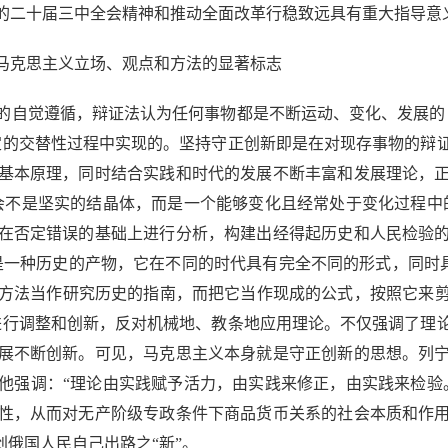
的二十届三中全会精神和推动全面改革行稳致远具有重大指导意
克思主义立场、观点和方法的显著标志
自觉遵循，辩证法认为任何事物都是不断运动、变化、发展的，
定的交替性过程中实现的。坚持守正创新即是在对现存事物的辩
基本原理，同时结合实践和时代的发展不断丰富和发展理论，
会不是坚实的结晶体，而是一个能够变化且经常处于变化过程中
在否定错误的基础上进行分析，构建出经得起历史和人民检验
种历史的产物，它在不同的时代具有完全不同的形式，同时具有完全不
主义方法当作研究历史的指南，而把它当作现成的公式，按照它来
进行调整和创新，反对机械地、教条地应用理论。不仅强调了理
展不断创新。可见，马克思主义本身就是守正创新的思想。列
他强调：“理论由实践赋予活力，由实践来修正，由实践来检验
性，从而对无产阶级专政条件下商品货币关系的社会本质和作
创俄国人民自己出路之“新”。