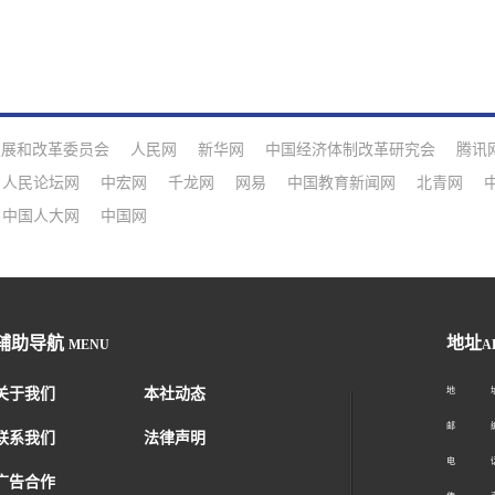
发展和改革委员会
人民网
新华网
中国经济体制改革研究会
腾讯
人民论坛网
中宏网
千龙网
网易
中国教育新闻网
北青网
中国人大网
中国网
辅助导航
地址
MENU
A
关于我们
本社动态
地 址：
邮 编：1
联系我们
法律声明
电 话：01
广告合作