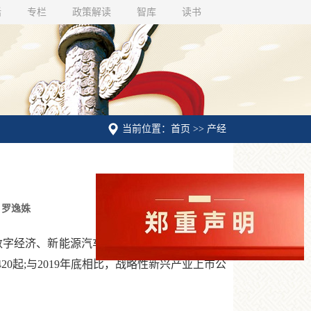
话
专栏
政策解读
智库
读书
当前位置：首页 >> 产经
 罗逸姝
数字经济、新能源汽车等新兴产业新注册企业合
0起;与2019年底相比，战略性新兴产业上市公