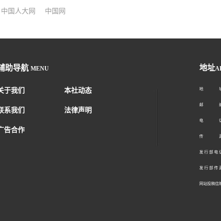
中国人大网
中国网
辅助导航
地址
MENU
A
关于我们
本社动态
地 址：
邮 编：1
联系我们
法律声明
电 话：01
广告合作
传 真：01
发 行 部 电 话
发 行 部 传 真
网站投稿信箱： 