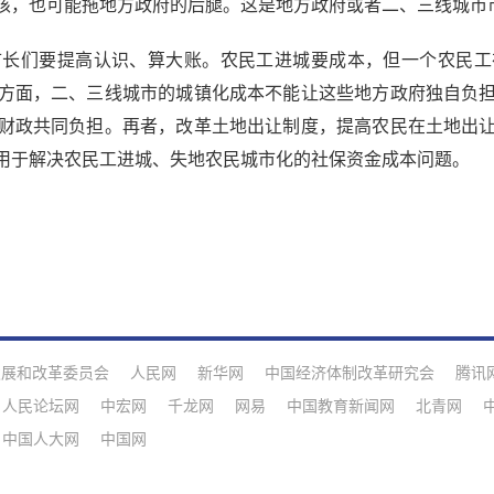
核，也可能拖地方政府的后腿。这是地方政府或者二、三线城市
们要提高认识、算大账。农民工进城要成本，但一个农民工
方面，二、三线城市的城镇化成本不能让这些地方政府独自负
财政共同负担。再者，改革土地出让制度，提高农民在土地出
用于解决农民工进城、失地农民城市化的社保资金成本问题。
发展和改革委员会
人民网
新华网
中国经济体制改革研究会
腾讯
人民论坛网
中宏网
千龙网
网易
中国教育新闻网
北青网
中国人大网
中国网