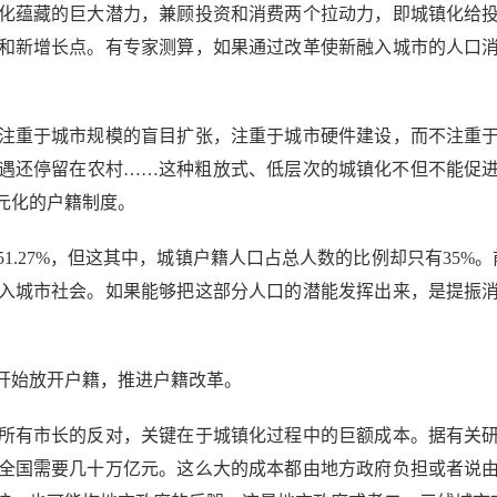
化蕴藏的巨大潜力，兼顾投资和消费两个拉动力，即城镇化给
和新增长点。有专家测算，如果通过改革使新融入城市的人口
重于城市规模的盲目扩张，注重于城市硬件建设，而不注重于
遇还停留在农村……这种粗放式、低层次的城镇化不但不能促
元化的户籍制度。
1.27%，但这其中，城镇户籍人口占总人数的比例却只有35%。
入城市社会。如果能够把这部分人口的潜能发挥出来，是提振
始放开户籍，推进户籍改革。
有市长的反对，关键在于城镇化过程中的巨额成本。据有关研
话，全国需要几十万亿元。这么大的成本都由地方政府负担或者说