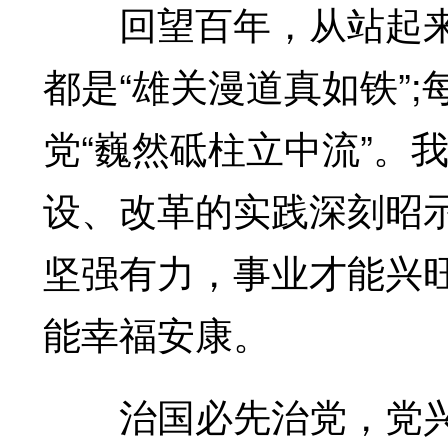
回望百年，从站起来
都是“雄关漫道真如铁”
党“巍然砥柱立中流”。
设、改革的实践深刻昭
坚强有力，事业才能兴
能幸福安康。
治国必先治党，党兴