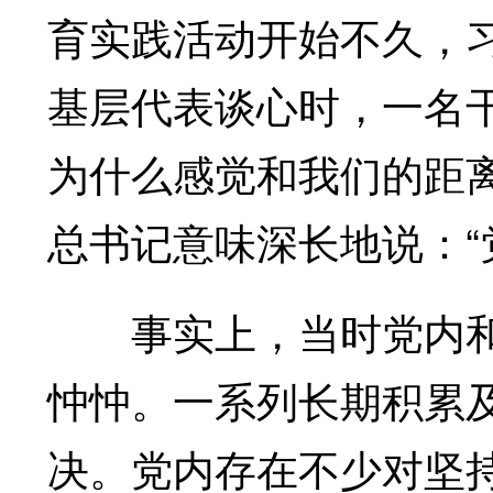
育实践活动开始不久，
基层代表谈心时，一名
为什么感觉和我们的距离
总书记意味深长地说：“党
事实上，当时党内和
忡忡。一系列长期积累
决。党内存在不少对坚