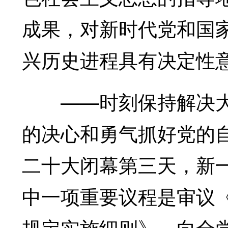
成果，对新时代党和国
兴历史进程具有决定性
——时刻保持解决大
的决心和勇气抓好党的自身
二十大闭幕第三天，新
中一项重要议程是审议
规定实施细则》，向全