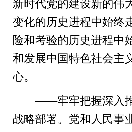
新时代党的建设新的伟
变化的历史进程中始终
险和考验的历史进程中
和发展中国特色社会主
心。
——牢牢把握深入推
战略部署。党和人民事