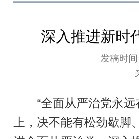
深入推进新时
发稿时间：2
“全面从严治党永远在
上，决不能有松劲歇脚