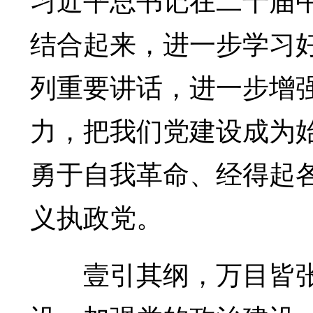
结合起来，进一步学习
列重要讲话，进一步增
力，把我们党建设成为
勇于自我革命、经得起
义执政党。
壹引其纲，万目皆张