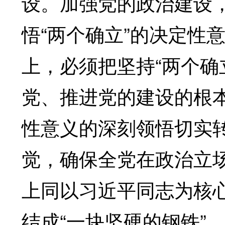
设。加强党的政治建设
悟“两个确立”的决定性
上，必须把坚持“两个确
党、推进党的建设的根本
性意义的深刻领悟切实转
觉，确保全党在政治立
上同以习近平同志为核
结成“一块坚硬的钢铁”