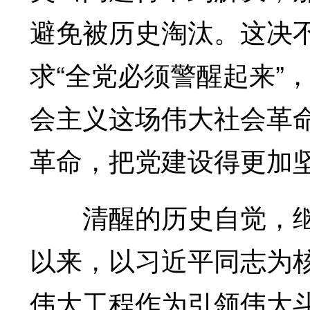
避免被历史淘汰。这决
求“全党必须警醒起来”
会主义这场伟大社会革
革命，把党建设得更加坚
清醒的历史自觉，继
以来，以习近平同志为
伟大工程作为引领伟大