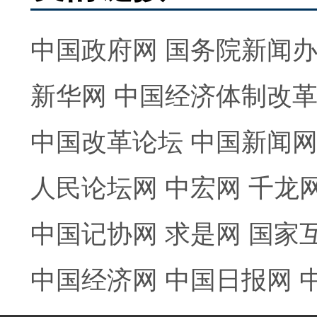
中国政府网
国务院新闻
新华网
中国经济体制改
中国改革论坛
中国新闻
人民论坛网
中宏网
千龙
中国记协网
求是网
国家
中国经济网
中国日报网