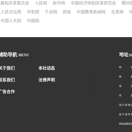
发展和改革委员会
人民网
新华网
中国经济体制改革研究会
腾讯
人民论坛网
中宏网
千龙网
网易
中国教育新闻网
北青网
中国人大网
中国网
辅助导航
地址
MENU
A
关于我们
本社动态
地 址：
邮 编：1
联系我们
法律声明
电 话：01
广告合作
传 真：01
发 行 部 电 话
发 行 部 传 真
网站投稿信箱： 