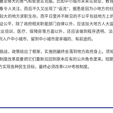
足够大的勇气和智慧去克服。比如中小城市未来在就业、教育
象令人关注，而后不久又出现了“返流”，据悉是因为小地方的
较大的地方求职生存。而平日里并不鲜见的不公平包括地方上的
证公平，除了政府相关职能部门自律以外，应该加大地方人大
就业培训、医疗、保障房等方面以外，还应该做到程序透明、法
到入户中小城市、留到中小城市是幸福的、有前途的。
战，政策给出了框架，实施则最终会落到地方政府身上。须知，
制度改革是要把它们重新拉回到原本应有的公共角色里来。短
方实现各种民生目标，最终必须改革GDP考核制度。