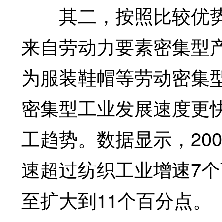
其二，按照比较优势
来自劳动力要素密集型
为服装鞋帽等劳动密集
密集型工业发展速度更
工趋势。数据显示，20
速超过纺织工业增速7个
至扩大到11个百分点。