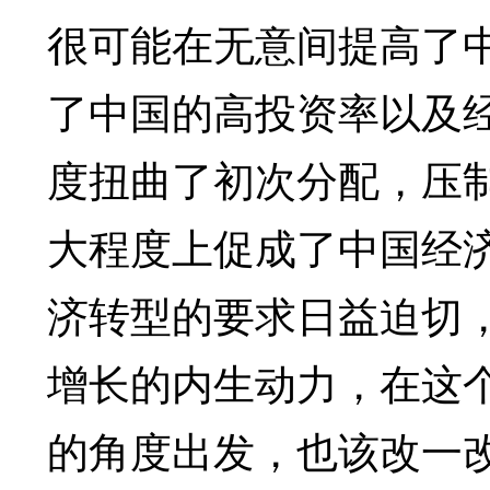
很可能在无意间提高了
了中国的高投资率以及
度扭曲了初次分配，压
大程度上促成了中国经
济转型的要求日益迫切
增长的内生动力，在这
的角度出发，也该改一