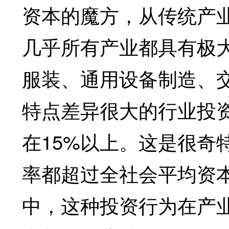
资本的魔方，从传统产
几乎所有产业都具有极大
服装、通用设备制造、
特点差异很大的行业投
在15%以上。这是很奇
率都超过全社会平均资
中，这种投资行为在产