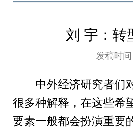
刘 宇：
发稿时间：2
中外经济研究者们对
很多种解释，在这些希
要素一般都会扮演重要