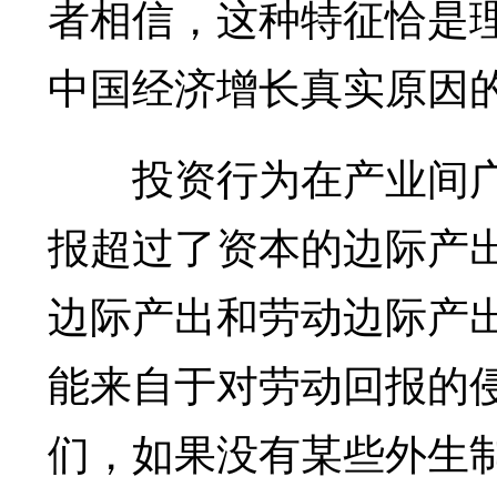
者相信，这种特征恰是
中国经济增长真实原因
投资行为在产业间广
报超过了资本的边际产
边际产出和劳动边际产
能来自于对劳动回报的
们，如果没有某些外生