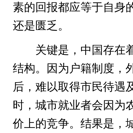
素的回报都应等于自身
还是匮乏。
关键是，中国存在着
结构。因为户籍制度，
后，难以取得市民待遇
时，城市就业者会因为
价上的竞争。结果是，