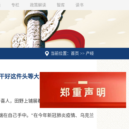
话
专栏
政策解读
智库
读书
当前位置：首页 >> 产经
干好这件头等大事 "
势喜人，田野上铺展着丰收的图景。
在自己手中。”在今年新冠肺炎疫情、乌克兰