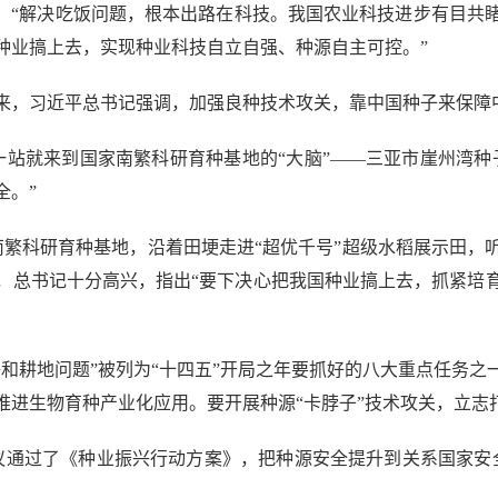
“解决吃饭问题，根本出路在科技。我国农业科技进步有目共
种业搞上去，实现种业科技自立自强、种源自主可控。”
，习近平总书记强调，加强良种技术攻关，靠中国种子来保障
就来到国家南繁科研育种基地的“大脑”——三亚市崖州湾种
全。”
科研育种基地，沿着田埂走进“超优千号”超级水稻展示田，
，总书记十分高兴，指出“要下决心把我国种业搞上去，抓紧培
和耕地问题”被列为“十四五”开局之年要抓好的八大重点任务
推进生物育种产业化应用。要开展种源“卡脖子”技术攻关，立志
通过了《种业振兴行动方案》，把种源安全提升到关系国家安全