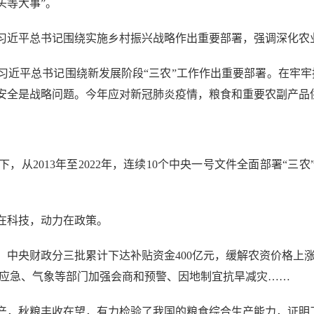
头等大事”。
，习近平总书记围绕实施乡村振兴战略作出重要部署，强调深化农
习近平总书记围绕新发展阶段“三农”工作作出重要部署。在牢
安全是战略问题。今年应对新冠肺炎疫情，粮食和重要农副产品
2013年至2022年，连续10个中央一号文件全面部署“三
科技，动力在政策。
央财政分三批累计下达补贴资金400亿元，缓解农资价格上涨
、应急、气象等部门加强会商和预警、因地制宜抗旱减灾……
，秋粮丰收在望，有力检验了我国的粮食综合生产能力，证明