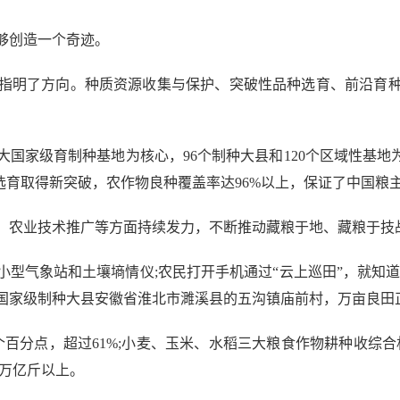
够创造一个奇迹。
明了方向。种质资源收集与保护、突破性品种选育、前沿育种
。
家级育制种基地为核心，96个制种大县和120个区域性基地为
选育取得新突破，农作物良种覆盖率达96%以上，保证了中国粮
农业技术推广等方面持续发力，不断推动藏粮于地、藏粮于技
气象站和土壤墒情仪;农民打开手机通过“云上巡田”，就知道
国家级制种大县安徽省淮北市濉溪县的五沟镇庙前村，万亩良田
分点，超过61%;小麦、玉米、水稻三大粮食作物耕种收综合机械
3万亿斤以上。