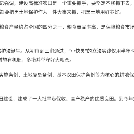
记强调，建设高标准农田是一个重要抓手，要坚定不移抓下去
拿!要把黑土地保护作为一件大事来抓，把黑土地用好养好。
食产量约占全国的四分之一，粮食商品率高，是保障粮食市场
法诞生。从初审到三审通过，“小快灵”的立法实践仅用半年
增施有机肥，多措并举守好大粮仓。
施条例、土地复垦条例、基本农田保护条例等为核心的耕地保护
设，建成了一大批旱涝保收、高产稳产的优质良田。到今年末