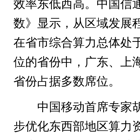
效率东低西高。中国信
数》显示，从区域发展
在省市综合算力总体处于
位的省份中，广东、上
省份占据多数席位。
中国移动首席专家胡臻
步优化东西部地区算力