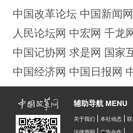
中国改革论坛
中国新闻
人民论坛网
中宏网
千龙
中国记协网
求是网
国家
中国经济网
中国日报网
辅助导航 MENU
关于我们
本社动态
联
法律声明
广告合作