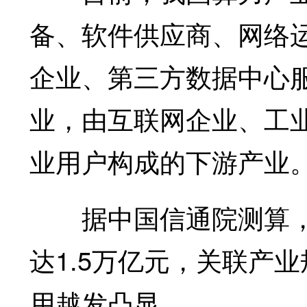
备、软件供应商、网络
企业、第三方数据中心
业，由互联网企业、工
业用户构成的下游产业
据中国信通院测算，2
达1.5万亿元，关联产
用越发凸显。