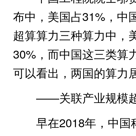
布中，美国占31%，中
超算算力三种算力中，美
30%，而中国这三类算力
可以看出，两国的算力
——关联产业规模超
早在2018年，中国