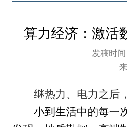
算力经济：激活
发稿时间：2
继热力、电力之后，
小到生活中的每一次