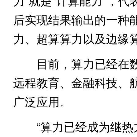
力”就是“计算能力”，
后实现结果输出的一种
力、超算算力以及边缘
目前，算力已经在数
远程教育、金融科技、
广泛应用。
“算力已经成为继热力