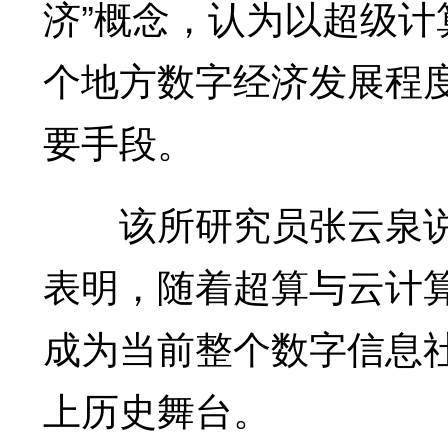
济”概念，认为以超级
个地方数字经济发展程
要手段。
该所研究员张云泉说
表明，随着超算与云计算
成为当前整个数字信息社
上历史舞台。