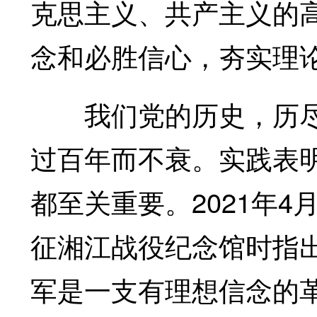
克思主义、共产主义的
念和必胜信心，夯实理
我们党的历史，历尽
过百年而不衰。实践表
都至关重要。2021年
征湘江战役纪念馆时指
军是一支有理想信念的