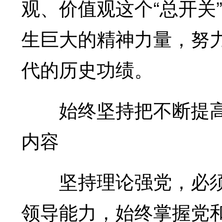
观、价值观这个“总开关
生巨大的精神力量，努
代的历史功绩。
始终坚持把不断提高
内容
坚持理论强党，必须
领导能力，始终掌握党