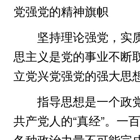
党强党的精神旗帜
坚持理论强党，实质
思主义是党的事业不断
立党兴党强党的强大思
指导思想是一个政党
共产党人的“真经”。一
各种政治力量不可能完