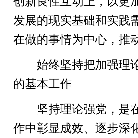
创新良性互动上，以更
发展的现实基础和实践
在做的事情为中心，推
始终坚持把加强理论
的基本工作
坚持理论强党，是在
作中彰显成效、逐步深