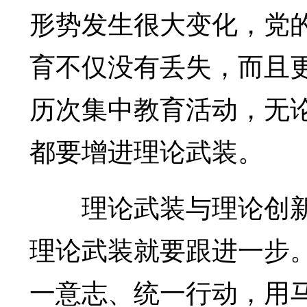
形势发生很大变化，党
育不仅没有丢失，而且
历次集中教育活动，无
都要增进理论武装。
理论武装与理论创新
理论武装就要跟进一步
一意志、统一行动，用