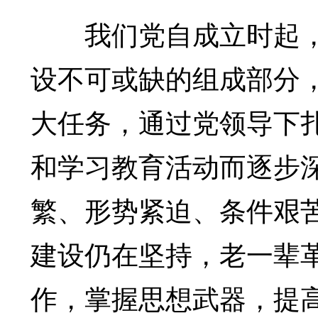
我们党自成立时起，
设不可或缺的组成部分
大任务，通过党领导下
和学习教育活动而逐步
繁、形势紧迫、条件艰
建设仍在坚持，老一辈
作，掌握思想武器，提高