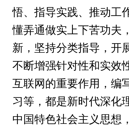
悟、指导实践、推动工
懂弄通做实上下苦功夫
新，坚持分类指导，开
不断增强针对性和实效
互联网的重要作用，编
习等，都是新时代深化
中国特色社会主义思想