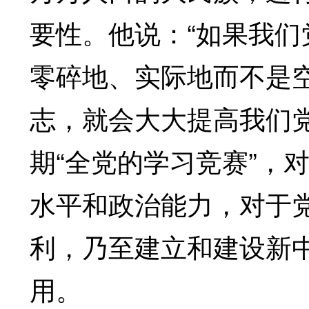
要性。他说：“如果我
零碎地、实际地而不是
志，就会大大提高我们
期“全党的学习竞赛”，
水平和政治能力，对于
利，乃至建立和建设新
用。