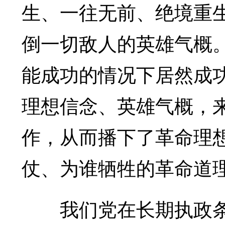
生、一往无前、绝境重
倒一切敌人的英雄气概
能成功的情况下居然成功
理想信念、英雄气概，
作，从而播下了革命理
仗、为谁牺牲的革命道
我们党在长期执政条