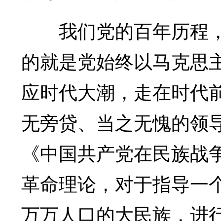
我们党的百年历程，
的就是党始终以马克思
应时代大潮，走在时代
无旁贷、当之无愧的领导
《中国共产党在民族战
革命理论，对于指导一
万万人口的大民族，进