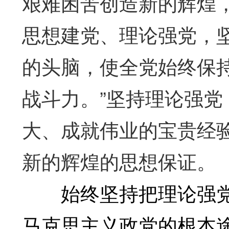
艰难困苦创造新的辉煌
思想建党、理论强党，
的头脑，使全党始终保
战斗力。”坚持理论强
大、成就伟业的宝贵经
新的辉煌的思想保证。
始终坚持把理论强党
马克思主义政党的根本