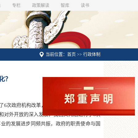
话
专栏
政策解读
智库
读书
当前位置：首页 >> 行政体制
化？
6次政府机构改革，到1981年国务院组成部门
济和对外开放的深入发展，我国又先后进行了8次
与事业的发展进步同频共振，政府的职责使命与国