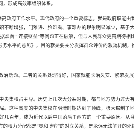
同，形成高效率组织体系。
提高政府工作水平。现代政府的一个重要标志，就是政府职能由
识不断增强，门难进、脸难看、事难办的现象明显减少，基于
数据烟囱”“连接壁垒”等问题正在破解，但与人民群众更高期待相比
务服务水平的意见》，目的就是要充分发挥群众评价的激励机制，
治话题。二者的关系处理得好，国家就能长治久安、繁荣发展;
中央集权占主导。历史上几次大分裂时期，都与地方势力过大
局。这种高度的中央集权在明清时期达到了顶峰，极大遏制了
好几百年，成为近代以后中国落后于西方的一个重要原因。从我
方的权力分配都是“零和博弈”的对立关系，是永远无法解开的死