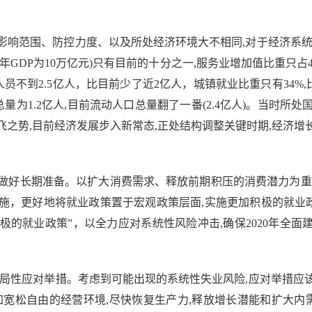
影响范围、防控力度、以及所处经济环境大不相同,对于经济系统
年GDP为10万亿元)只有目前的十分之一,服务业增加值比重只占42%
不到2.5亿人，比目前少了近2亿人，城镇就业比重只有34%,比目前低2
总量为1.2亿人,目前流动人口总量翻了一番(2.4亿人)。当时
之势,目前经济发展步入新常态,正处结构调整关键时期,经济
好长期准备。以扩大消费需求、释放前期积压的消费潜力为重点
，更好地将就业政策置于宏观政策层面,实施更加积极的就业政策
的就业政策”，以全力应对系统性风险冲击,确保2020年全面
性应对举措。考虑到可能出现的系统性失业风险,应对举措应
宽松自由的经营环境,尽快恢复生产力,释放增长潜能和扩大内