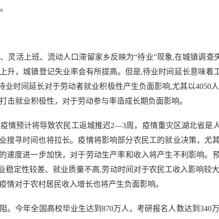
重。
灵活上班、流动人口滞留家乡反映为“待业”现象,在城镇调查失
幅上升，城镇登记失业率会有所提高。但是,待业时间延长意味着
业时间延长对于劳动者就业积极性产生负面影响,尤其以4050
，打击就业积极性，对于劳动参与率造成长期负面影响。
情预计将导致农民工返城推迟2—3周，疫情重灾区湖北省是
业搜寻时间也将拉长。疫情将影响部分农民工的就业决策，尤
的速度进一步加快，对于劳动生产率和收入将产生不利影响。预计
就业稳定性较差、就业质量不高,劳动时间对于农民工收入影响较
,疫情对于农村居民收入增长也将产生负面影响。
今年全国高校毕业生达到870万人，考研报名人数达到340