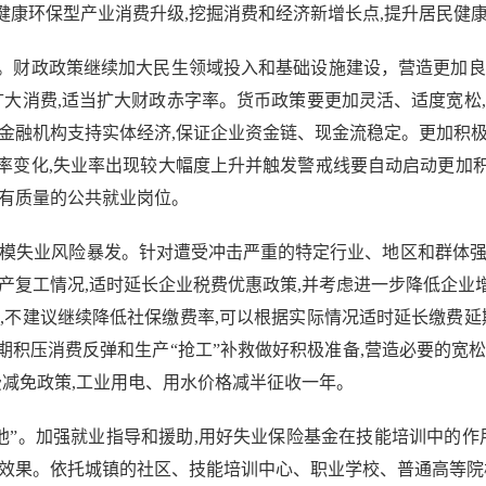
健康环保型产业消费升级,挖掘消费和经济新增长点,提升居民健
财政政策继续加大民生领域投入和基础设施建设，营造更加良好
扩大消费,适当扩大财政赤字率。货币政策要更加灵活、适度宽松
金融机构支持实体经济,保证企业资金链、现金流稳定。更加积
率变化,失业率出现较大幅度上升并触发警戒线要自动启动更加
多有质量的公共就业岗位。
失业风险暴发。针对遭受冲击严重的特定行业、地区和群体强
产复工情况,适时延长企业税费优惠政策,并考虑进一步降低企
,不建议继续降低社保缴费率,可以根据实际情况适时延长缴费延
积压消费反弹和生产“抢工”补救做好积极准备,营造必要的宽
费减免政策,工业用电、用水价格减半征收一年。
”。加强就业指导和援助,用好失业保险基金在技能培训中的作用
效果。依托城镇的社区、技能培训中心、职业学校、普通高等院