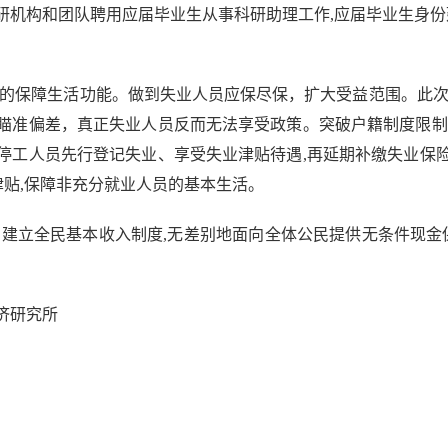
机构和团队聘用应届毕业生从事科研助理工作,应届毕业生身份
保障生活功能。做到失业人员应保尽保，扩大受益范围。此次
瞄准偏差，真正失业人员反而无法享受政策。突破户籍制度限制
停工人员先行登记失业、享受失业津贴待遇,再延期补缴失业保
津贴,保障非充分就业人员的基本生活。
立全民基本收入制度,无差别地面向全体公民提供无条件现金保
济研究所