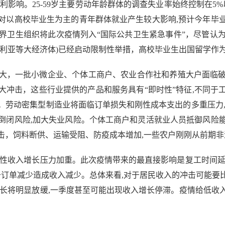
影响。25-59岁主要劳动年龄群体的调查失业率始终控制在5%
对以高校毕业生为主的青年群体就业产生较大影响,预计今年毕
界卫生组织将此次疫情列入“国际公共卫生紧急事件”，尽管认
大利亚等大经济体)已经启动限制性举措，高校毕业生出国留学作
，一批小微企业、个体工商户、农业合作社和养殖大户面临破
大冲击，这些行业提供的产品和服务具有“即时性”特征,不同于
。劳动密集型制造业将面临订单损失和刚性成本支出的多重压力,
倒闭风险,加大失业风险。个体工商户和灵活就业人员抵御风险
击，饲料断供、运输受阻、防疫成本增加,一些农户刚刚从前期
收入增长压力加重。此次疫情带来的最直接影响是复工时间延
于订单减少造成收入减少。总体来看,对于居民收入的冲击可能
增长将明显放缓,一季度甚至可能出现收入增长停滞。疫情给低收