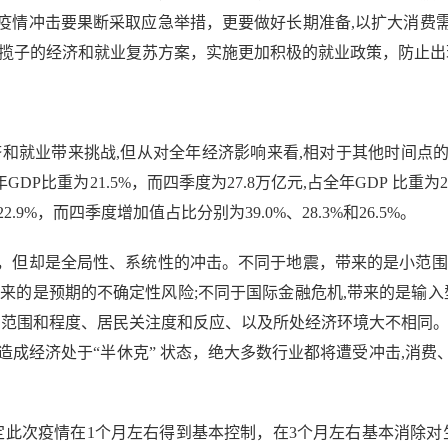
疫情冲击要果断采取应急举措，更要做好长期准备,以扩大消费
一揽子的经济和就业复苏方案，实施更加积极的就业政策，防止出
业带来挑战,但从对全年经济影响来看,相对于其他时间点的影响
GDP比重为21.5%，而四季度为27.8万亿元,占全年GDP 比重
2.9%，而四季度增加值占比分别为39.0%、28.3%和26.5%。
但却是全局性、系统性的冲击。不同于地震，带来的是小范围的
来的是预期的不确定性风险;不同于国际金融危机,带来的是输入
情,影响范围和程度、居民关注度和反应、以及所处经济环境大不相同
疫情短期造成经济处于“半休克” 状态，绝大多数行业都将遭受冲击,
次疫情在1个月左右得到基本控制，在3个月左右基本消除对