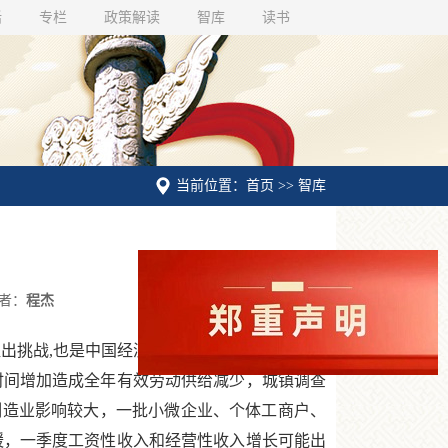
话
专栏
政策解读
智库
读书
当前位置：首页 >> 智库
者：
程杰
出挑战,也是中国经济韧性的一次考验。疫情是
时间增加造成全年有效劳动供给减少，城镇调查
制造业影响较大，一批小微企业、个体工商户、
缓，一季度工资性收入和经营性收入增长可能出