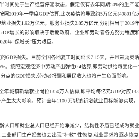
时间处于生产经营停滞状态，假定仅有去年同期50%的生产能
019年一季度GDP估算,此次疫情将导致约5万亿元(49801亿元)
业损失1.92万亿元，服务业损失2.85万亿元,分别相当于2019年
GDP增长的影响取决于后期政府、企业和劳动者各方努力程度
020年“保增长”压力艰巨。
DP损失。目前全国各地复工时间延长7-15天，并且鼓励灵
%。按照宏观经济中劳动产出弹性0.4估算,即劳动供给每变化一个
分点的GDP损失,劳动者报酬和居民收入也将产生负面影响。
年城镇新增就业岗位1350万人估算,即平均每亿元GDP对应13
产生太大影响。预计全年1100 万城镇新增就业目标能够实现， 
人口和就业总人口已经开始净减少，结构性矛盾已经成为就业
,工业部门生产经营也会出现“补救” 性恢复,就业需求将逐步恢