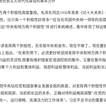
社会主义现代化建设的基本方针
个积极性高度重视。毛泽东同志1956年发表《论十大关系》
性，比只有一个积极性好得多”“应当在巩固中央统一领导的前
提出“中央和地方两个积极性”并进行系统阐述，集中体现了辩证
发挥两个积极性，无非是中央和省市，现在不够了，现在要扩
会上指出，“在新形势下，必须更好地坚持发挥中央和地方两个
利益的灵活性;既要有维护国家宏观调控权的集中，又要在集中指
统筹个人利益和集体利益、局部利益和整体利益、当前利益和长
中央站在党和国家事业发展全局的高度，对发挥两个积极性作
局和局部、当前和长远的关系，正确对待利益格局调整”;在党
统一、运行顺畅、充满活力的工作体系”。习近平总书记的重要