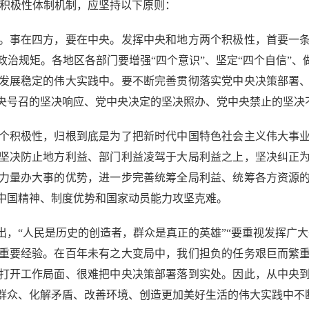
个积极性体制机制，应坚持以下原则：
事在四方，要在中央。发挥中央和地方两个积极性，首要一条
治规矩。各地区各部门要增强“四个意识”、坚定“四个自信”、
发展稳定的伟大实践中。要不断完善贯彻落实党中央决策部署
央号召的坚决响应、党中央决定的坚决照办、党中央禁止的坚决
积极性，归根到底是为了把新时代中国特色社会主义伟大事业
坚决防止地方利益、部门利益凌驾于大局利益之上，坚决纠正
力量办大事的优势，进一步完善统筹全局利益、统筹各方资源
中国精神、制度优势和国家动员能力攻坚克难。
“人民是历史的创造者，群众是真正的英雄”“要重视发挥广大
重要经验。在百年未有之大变局中，我们担负的任务艰巨而繁
打开工作局面、很难把中央决策部署落到实处。因此，从中央
群众、化解矛盾、改善环境、创造更加美好生活的伟大实践中不