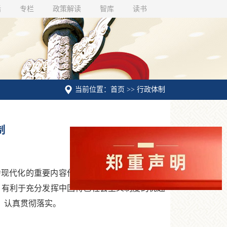
话
专栏
政策解读
智库
读书
当前位置：首页 >> 行政体制
制
现代化的重要内容作出了部署。这是习近平新
，有利于充分发挥中国特色社会主义制度的优越
，认真贯彻落实。