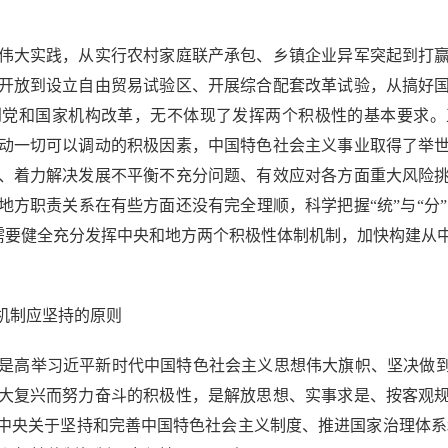
大实践，从实行农村家庭联产承包、乡镇企业异军突起到打赢
开放到设立自由贸易试验区、开展综合配套改革试验，从搞好
到党和国家机构改革，无不体现了发挥两个积极性的基本要求。
动一切可以调动的积极因素，中国特色社会主义事业取得了举
、着力解决发展不平衡不充分问题、有效应对各方面重大风险
责关系在有些方面还没有完全理顺，科学把握“统”与“分”、“放”
迫切需要健全充分发挥中央和地方两个积极性体制机制，加快构建
机制应坚持的原则
高举习近平新时代中国特色社会主义思想伟大旗帜、坚决做到“
大复兴而努力奋斗的积极性，是解放思想、实事求是、按客观
中央关于坚持和完善中国特色社会主义制度、推进国家治理体系