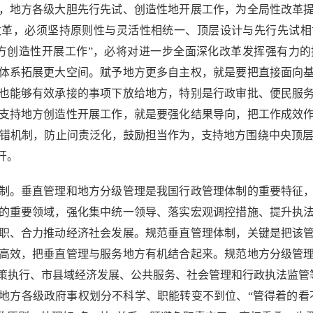
，地方各级大胆先行先试、创造性地开展工作，为全局性改革
改革，必须坚持原则性与灵活性相统一、顶层设计与先行先试相
方创造性开展工作”，必将对进一步全面深化改革发挥强有力
体系拓展更大空间。赋予地方更多自主权，就是要把直接面向
也能够有效承接的事项下放给地方，特别是行政审批、便民服
支持地方创造性开展工作，就是要强化结果导向，把工作成效
容错机制，防止问责泛化，鼓励担当作为，支持地方围绕中央顶层
开。
。垂直管理和地方分级管理是我国行政管理体制的重要特征，
的重要领域，强化集中统一领导、落实宏观调控措施、提升执
职、合力推动经济社会发展。规范垂直管理体制，关键是把该
高效，把垂直管理与服务地方有机结合起来。规范地方分级管
策执行、市县域经济发展、公共服务、社会管理和行政执法监管等
地方各级政府事权划分不科学、职能转变不到位、“管得着的看