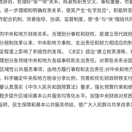
原则，处理好“条”“块”关系，既避免职责交叉、事权重叠，
”，进一步理顺和明确权责关系，使其产生“化学反应”，职能转
协作配合机制，完善指导、协调、监督制度，使“条”与“块”围绕
中央和地方财政关系。合理划分事权和财权，是建立现代政府
4年分税制改革以来，中央和地方事权、支出责任和财力相适应的
定程度上影响了积极性的发挥。《决定》提出“建立权责清晰、
理划分各领域中央和地方各级事权和支出责任。对那些关系全
对区域性公共服务事项，由地方履行事权和支出责任;对中央和地
。科学确定中央和地方税收分享比例，完善和优化财政转移支
要认真落实《中华人民共和国预算法》要求，强化预算约束和
稳步提升区域间基本公共服务均等化水平。加强中央财政对贫
运转、民生保障和基本公共服务供给，使广大人民群众共享改革