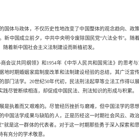
国体与政体，不仅历史性地改变了中国整体的观念趋向、政策
。新中国成立前夕，中共中央明令废除国民党“六法全书”。随
，随着新中国社会主义法制建设而新植初发。
会议共同纲领》和1954年《中华人民共和国宪法》的思考与
命根据地时期婚姻家庭制度改革和法制建设经验的总结，其广泛宣
部门法学。20世纪50年代初，民法刑法起草等立法工作得以
实践尽管断续相连，却促成中国民法、刑法知识的形成与积累。
是执着而又艰难的。尽管经历挫折与磨难，但中国法学的思想
的中国法学成果与缺陷的人，正是历经这一时期社会风云、政
学家”就是这一群体的代表者。对于这一时期那些勇于深入探索和
持有充分的学术敬意。