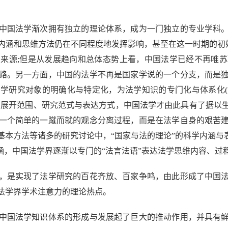
国法学渐次拥有独立的理论体系，成为一门独立的专业学科。
内涵和思维方法仍在不同程度地发挥影响，甚至在这一时期的初始
来源;但是从发展趋向和总体态势上看，中国法学已经不再唯
路。另一方面，中国的法学不再是国家学说的一个分支，而是
学研究对象的明确化与特定化，为法学知识的专门化与体系化
、展开范围、研究范式与表达方式，中国法学才由此具有了据以
一个简单的一蹴而就的观念分离过程，而是在法学自身的艰苦
本方法等诸多的研究讨论中，“国家与法的理论”的科学内涵与
涵，中国法学界逐渐以专门的“法言法语”表达法学思维内容、过
是实现了法学研究的百花齐放、百家争鸣，由此形成了中国法
法学界学术注意力的理论热点。
国法学知识体系的形成与发展起了巨大的推动作用，并具有鲜