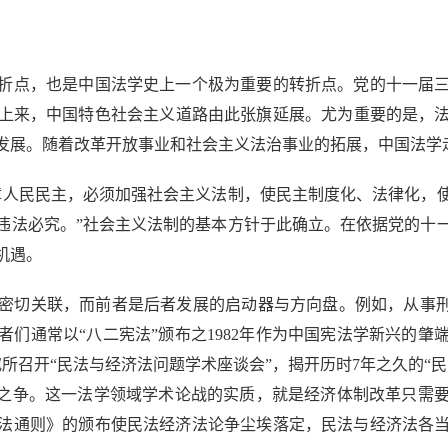
折点，也是中国法学史上一个极为重要的转折点。党的十一届
上来，中国特色社会主义道路由此张旗延展。尤为重要的是，
发展。随着改革开放事业和社会主义法治事业的拓展，中国法学
人民民主，必须加强社会主义法制，使民主制度化、法律化，使
违法必究。”社会主义法制的基本方针于此确立。在依据党的十
机遇。
关联，而前者是后者发展的启动器与方向盘。例如，从事刑法研
们通常以“八二宪法”颁布之1982年作为中国宪法学新兴的
研究所召开“民法与经济法问题学术座谈会”，揭开历时7年之久的“
位之争。这一法学领域学术论战的实质，就是经济体制改革只需
国民法通则》的颁布使民法经济法论争尘埃落定，民法与经济法各