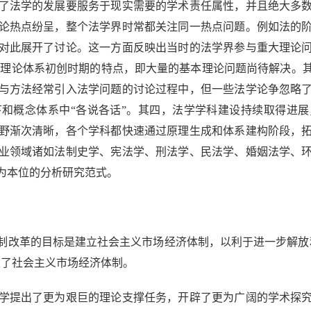
了法学的发展要服务于现实需要的学术责任属性，并且绝大多
论热点纷呈，整个法学界时常都关注同一热点问题。例如法的
对此展开了讨论。这一方面反映出当时的法学界参与重大理论
学理论体系初创时期的特点，即大量的基本理论问题尚待解决。
与方法经常引入法学问题的讨论过程中，但一些法学论争忽略
和概念体系中“各说各话”。其四，法学学科建设持续取得进
野渐次清晰，各个学科都快速通过原理生成和体系建构阶段，
业领域诸如法制史学、宪法学、刑法学、民法学、婚姻法学、
为本位的分析研究范式。
改革的目标是建立社会主义市场经济体制，以利于进一步解放和
立了社会主义市场经济体制。
提出了更为艰巨的理论支撑任务，开辟了更为广阔的学术探究