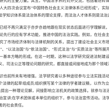
研究的主要力量。其五，中国法学界的对外交流，包括著述转
国人大四次会议宣布“中国特色社会主义法律体系已经形成”，
法学知识体系是法治体系的理论支撑，而法治人才体系则是法治
经不再只满足于亦步亦趋地跟在现实状态后面进行学理解说，
论先行的应有学术功能，推进中国的法治实践。例如，在社会
究了市场经济体制与法律机制的关系，提出了建设社会主义市
”、“以法治国”与“依法治国”、“形式法治”与“实质法治”等
这一基本方略的形成。在这一时期，这种以法学研究促进法制建
义、司法公正等理论问题的研究，都直接或间接地成为那个领域
也前所未有地增强，法学研究者以多种途径参与立法实践活动
个法律的起草组成员;组织撰写某个法律的学者建议稿，以作为立
议;提出一种理论见解，间接影响立法机关的政策选择。就参与法
治宣讲;在学术团体或本单位的组织下，参与法治宣传活动。法
者的社会责任。