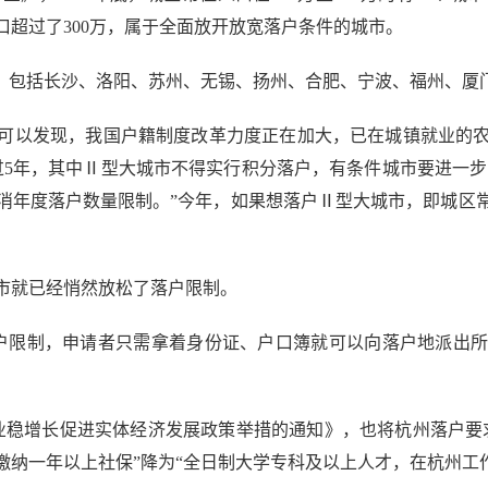
口超过了300万，属于全面放开放宽落户条件的城市。
，包括长沙、洛阳、苏州、无锡、扬州、合肥、宁波、福州、厦
可以发现，我国户籍制度改革力度正在加大，已在城镇就业的
过5年，其中Ⅱ型大城市不得实行积分落户，有条件城市要进一步
年度落户数量限制。”今年，如果想落户Ⅱ型大城市，即城区常住
就已经悄然放松了落户限制。
限制，申请者只需拿着身份证、户口簿就可以向落户地派出所
增长促进实体经济发展政策举措的通知》，也将杭州落户要求从
缴纳一年以上社保”降为“全日制大学专科及以上人才，在杭州工