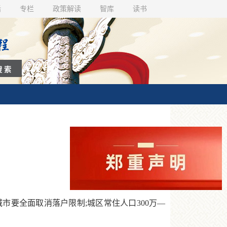
话
专栏
政策解读
智库
读书
市要全面取消落户限制;城区常住人口300万—