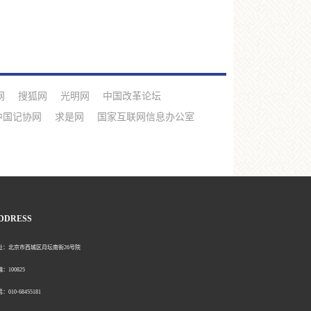
网
搜狐网
光明网
中国改革论坛
中国记协网
求是网
国家互联网信息办公室
DDRESS
北京市西城区月坛南街26号院
00825
0-68455181