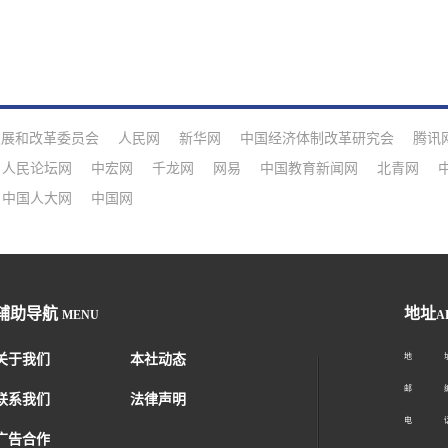
发展和改革委员会
人民网
新华网
中国经济体制改革研究会
腾讯
人民论坛网
中宏网
千龙网
网易
中国教育新闻网
北青网
中国人大网
中国网
辅助导航
地址
MENU
A
关于我们
本社动态
地 址：
邮 编：1
联系我们
法律声明
电 话：01
广告合作