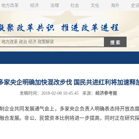
地方改革
经济
治理
社会
文化
海外
史
多家央企明确加快混改步伐 国民共进红利将加速释
发稿时间：2018-02-08 10:45:45 来源：
经济参考报
制企业共同发展通气会上，多家央企负责人明确表态持开放态度
融合发展。非公、民营资本比例将进一步提高，同时正在研究