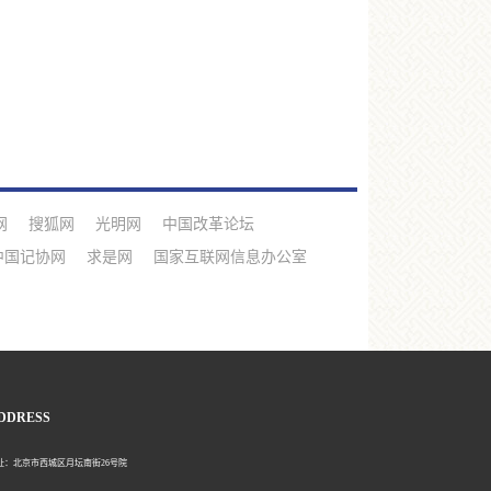
网
搜狐网
光明网
中国改革论坛
中国记协网
求是网
国家互联网信息办公室
DDRESS
北京市西城区月坛南街26号院