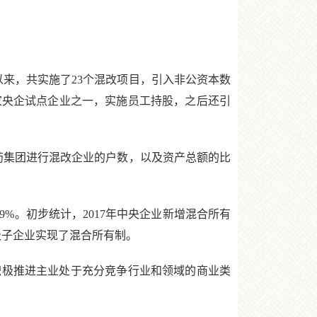
以来，共实施了23个混改项目，引入非公资本数
十家央企试点企业之一，实施员工持股，之后还引
药集团进行混改企业的户数，以及资产总额的比
.9%。初步统计，2017年中央企业新增混合所有
级子企业实现了混合所有制。
积极推进主业处于充分竞争行业和领域的商业类