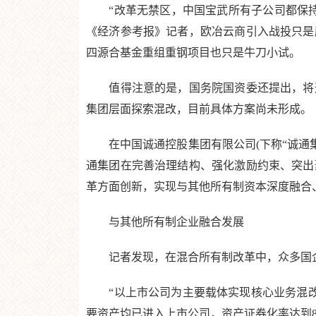
“改革无禁区，中国宝武所有子公司都保持
《经济参考报》记者，欧冶云商引入战投只是
四源合基金重组重钢项目也只是牛刀小试。
值得注意的是，国务院国资委还提出，将选
集团层面探索混改，目前具体方案尚未形成。
在中国诚通控股集团有限公司(下称“诚通集
通集团在完善治理结构、强化激励约束、突出
革方面创新，实现与其他所有制资本深度融合
与其他所有制企业融合发展
记者发现，在混合所有制改革中，众多国企
“以上市公司为主要载体实现核心业务混改。
要资产均已进入上市公司，资产证券化率达到82