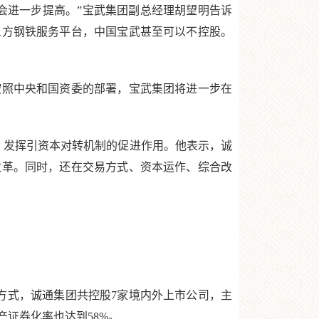
进一步提高。”宝武集团副总经理胡望明告诉
三方钢铁服务平台，中国宝武甚至可以不控股。
照中央和国资委的部署，宝武集团将进一步在
，发挥引资本对转机制的促进作用。他表示，诚
改革。同时，还在交易方式、资本运作、综合改
。
方式，诚通集团共控股7家境内外上市公司，主
产证券化率也达到58%。