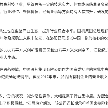
高科技企业，尽管具备一定的技术实力，但始终面临着资金紧
平、行业地位、整体价值、经营业绩等方面均有大幅提升，研发的
共进也在重塑产业生态，提升行业综合水平。国机集团总经理徐
，每年涉及采购进入数十亿元，在洛阳已形成以中国一拖为核心的
000万平方米创新发展园区和53万平方米众创空间，汇聚起1万
产业大生态。
医药领域，中国医药集团有限公司作为国资委批准的首批中央
械流通配送网络。截至2017年末，混合所有制企业的营业收入
、低’的状况，减少恶性竞争，大幅提高了行业集中度。为配
出了积极贡献。”石晟怡介绍说，该公司还长期承担着国家抢险