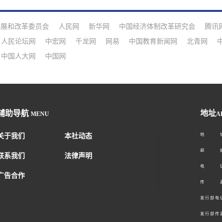
发展和改革委员会
人民网
新华网
中国经济体制改革研究会
腾讯
人民论坛网
中宏网
千龙网
网易
中国教育新闻网
北青网
中国人大网
中国网
辅助导航
地址
MENU
A
关于我们
本社动态
地 址：
邮 编：1
联系我们
法律声明
电 话：01
广告合作
传 真：01
发 行 部 电 话
发 行 部 传 真