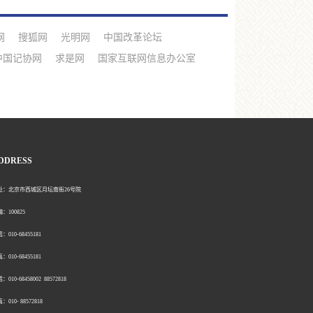
网
搜狐网
光明网
中国改革论坛
中国记协网
求是网
国家互联网信息办公室
DDRESS
北京市西城区月坛南街26号院
00825
0-68455181
0-68455181
：010-68458002 88572818
：010- 88572818