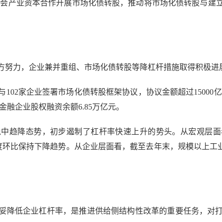
社会产业资本合作开展市场化债转股，推动将市场化债转股与建
努力，企业兼并重组、市场化债转股等降杠杆措施取得积极进
2家企业签署市场化债转股框架协议，协议金额超过15000亿元
融企业股权融资余额6.85万亿元。
趋降态势，初步遏制了杠杆率快速上升的势头。从宏观层面
季度环比保持下降趋势。从企业层面看，截至去年末，规模以上工业企
降低企业杠杆率，是推进供给侧结构性改革的重要任务，对打