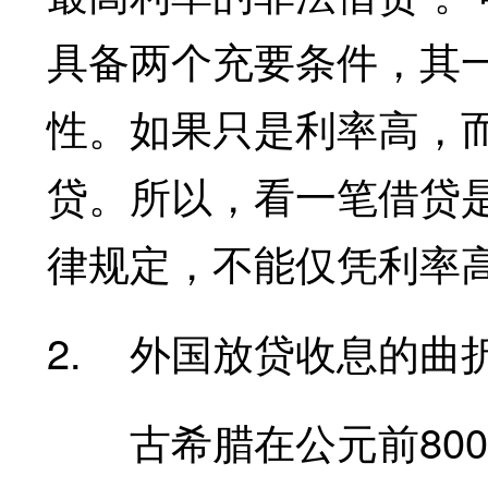
具备两个充要条件，其
性。如果只是利率高，
贷。所以，看一笔借贷
律规定，不能仅凭利率
2. 外国放贷收息的曲
古希腊在公元前800