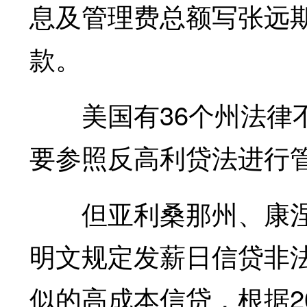
息及管理费总额写张远
款。
美国有36个州法律不
要参照反高利贷法进行
但亚利桑那州、康涅狄
明文规定发薪日信贷非法
似的高成本信贷，根据2