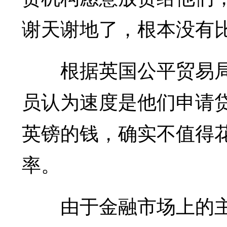
谢天谢地了，根本没有
根据英国公平贸易局2
员认为速度是他们申请贷
英镑的钱，确实不值得
率。
由于金融市场上的主