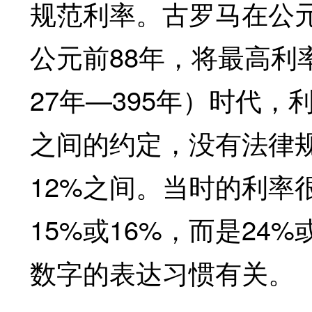
规范利率。古罗马在公元
公元前88年，将最高利
27年—395年）时代
之间的约定，没有法律
12%之间。当时的利率
15%或16%，而是24
数字的表达习惯有关。