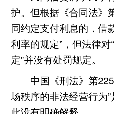
护。但根据《合同法》第
同约定支付利息的，借
利率的规定”，但法律对
定”并没有处罚规定。
中国《刑法》第225
场秩序的非法经营行为
此没有明确解释。