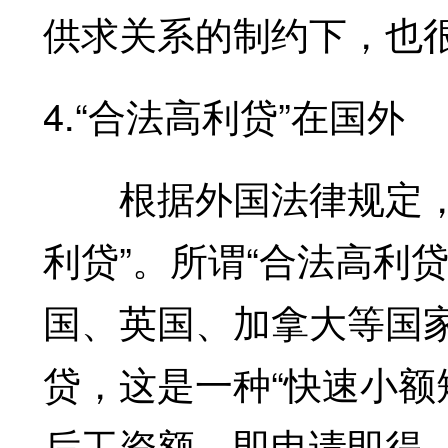
供求关系的制约下，也很
4.“合法高利贷”在国外
根据外国法律规定，高
利贷”。所谓“合法高利贷
国、英国、加拿大等国家
贷，这是一种“快速小额
后工资额，即申请即得