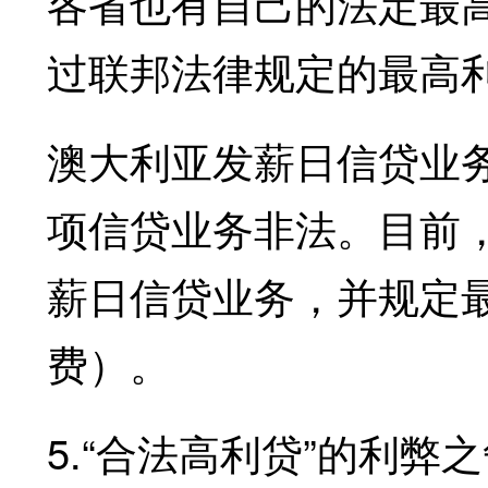
各省也有自己的法定最
过联邦法律规定的最高
澳大利亚发薪日信贷业
项信贷业务非法。目前
薪日信贷业务，并规定最
费）。
5.“合法高利贷”的利弊