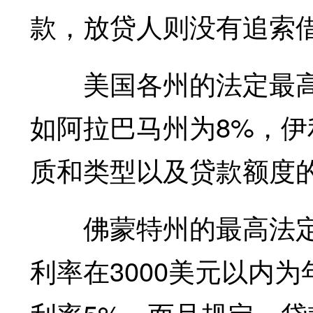
款，放贷人则没有追索
美国各州的法定最高利
如阿拉巴马州为8%，伊
质和类型以及贷款额度
佛蒙特州的最高法定利
利率在3000美元以内为