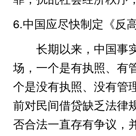
6.中国应尽快制定《反
长期以来，中国事实
场，一个是有执照、有
个是没有执照、没有管
前对民间借贷缺乏法律
否合法一直存有争议，