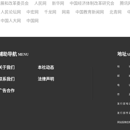
发展和改革委员会
人民网
新华网
中国经济体制改革研究会
腾讯
人民论坛网
中宏网
千龙网
网易
中国教育新闻网
北青网
中国人大网
中国网
辅助导航
地址
MENU
A
关于我们
本社动态
地 址：
邮 编：1
联系我们
法律声明
电 话：01
广告合作
传 真：01
发 行 部 电 话
发 行 部 传 真
网站投稿信箱： 