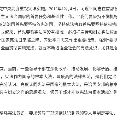
高度重视宪法实施。2012年12月4日，习近平同志在首都
会主义法治国家的首要任务和基础性工作。”“我们要坚持不懈抓
持依法治国首先要坚持依宪治国，坚持依法执政首先要坚持依宪执
树立起来，首先要看宪法有没有权威。必须把宣传和树立宪法权
首个国家宪法日来临之际，习近平同志又作出重要指示，强调“
。全面贯彻实施宪法，就要不断增强全社会的宪法意识，尤其是
。
。当前，一些领导干部在深化改革、推动发展、化解矛盾、维
上，宪法作为国家的根本大法，是最高的法律规范，是我们党治
充分认识、高度认同宪法是国家的根本大法，是治国安邦的总
只有树立这样的思想观念，领导干部才能以宪法为根本活动准
强宪法意识，要求领导干部深刻认识到党领导人民制定宪法，