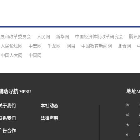
发展和改革委员会
人民网
新华网
中国经济体制改革研究会
腾讯
人民论坛网
中宏网
千龙网
网易
中国教育新闻网
北青网
中国人大网
中国网
辅助导航
地址
MENU
A
关于我们
本社动态
地 址：
邮 编：1
联系我们
法律声明
电 话：01
广告合作
传 真：01