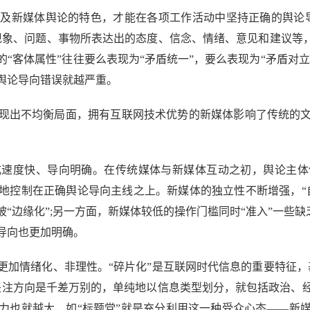
新媒体舆论的特色，才能在各项工作活动中坚持正确的舆论导
现象、问题、事物所表达出的态度、信念、情绪、意见和建议等，
“客体属性”往往要么表现为“矛盾统一”，要么表现为“矛盾对立
舆论导向错误就越严重。
出不均衡局面，拥有互联网技术优势的新媒体影响了传统的文
度快、导向明确。在传统媒体与新媒体互动之初，舆论主体
地控制在正确舆论导向主线之上。新媒体的独立性不断增强，“
“边缘化”;另一方面，新媒体较低的操作门槛同时“准入”一些缺乏
导向也更加明确。
情绪化、非理性。“碎片化”是互联网时代信息的重要特征，
关注方向是千差万别的，单纯地以信息类型划分，就包括政治、
力也就越大，如“标题党”就是充分利用这一种受众心态——新