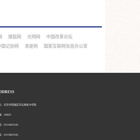
网
搜狐网
光明网
中国改革论坛
中国记协网
求是网
国家互联网信息办公室
DDRESS
北京市西城区月坛南街26号院
00825
0-68455181
0-68455181