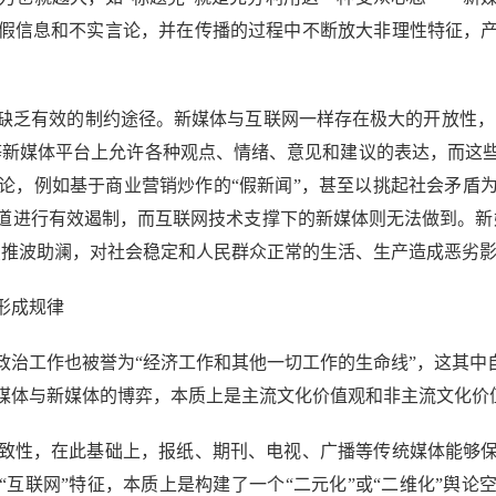
假信息和不实言论，并在传播的过程中不断放大非理性特征，
有效的制约途径。新媒体与互联网一样存在极大的开放性，它
S等新媒体平台上允许各种观点、情绪、意见和建议的表达，而这
论，例如基于商业营销炒作的“假新闻”，甚至以挑起社会矛盾
道进行有效遏制，而互联网技术支撑下的新媒体则无法做到。新
点推波助澜，对社会稳定和人民群众正常的生活、生产造成恶劣
形成规律
工作也被誉为“经济工作和其他一切工作的生命线”，这其中自
媒体与新媒体的博弈，本质上是主流文化价值观和非主流文化价
性，在此基础上，报纸、期刊、电视、广播等传统媒体能够保
互联网”特征，本质上是构建了一个“二元化”或“二维化”舆