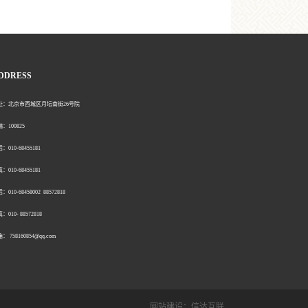
DDRESS
北京市西城区月坛南街26号院
00825
0-68455181
0-68455181
：010-68458002 88572818
：010- 88572818
758160854@qq.com
网站建设：
信达互联