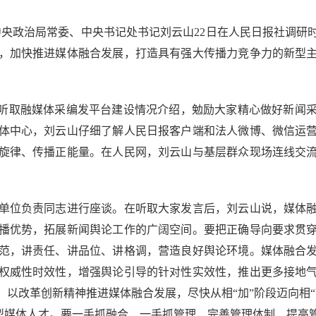
中央政治局常委、中央书记处书记刘云山22日在人民日报社调
，加快推进媒体融合发展，打造具有强大传播力竞争力的新型
听取融媒体采编发平台建设情况介绍，勉励大家精心做好新闻采
体中心，刘云山仔细了解人民日报客户端和法人微博、微信运
旋律、传播正能量。在人民网，刘云山与基层群众现场连线交
位负责同志进行座谈。在听取大家发言后，刘云山说，媒体融
播优势，拓展新闻舆论工作的广阔空间。要把正确导向要求贯
范，讲责任、讲品位、讲格调，营造良好舆论环境。媒体融合
权威性时效性，增强舆论引导的针对性实效性，推出更多接地
以改革创新精神推进媒体融合发展，尽快从相“加”阶段迈向相
新型媒体人才。要一手抓融合、一手抓管理，完善管理体制、提高