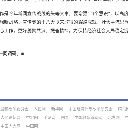
是今年新闻宣传战线的头等大事，要增强“四个意识”，以高度
想新战略，宣传党的十八大以来取得的辉煌成就，壮大主流思想
心工作，更好凝聚共识、振奋精神，为保持经济社会大局稳定
同调研。■
发展和改革委员会
人民网
新华网
中国经济体制改革研究会
腾讯
人民论坛网
中宏网
千龙网
网易
中国教育新闻网
北青网
中国人大网
中国网