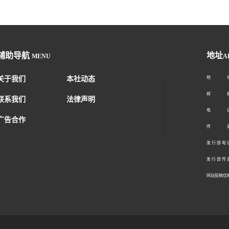
辅助导航
地址
MENU
A
关于我们
本社动态
地 址：
邮 编：1
联系我们
法律声明
电 话：01
广告合作
传 真：01
发 行 部 电 话
发 行 部 传 真
网站投稿信箱： 