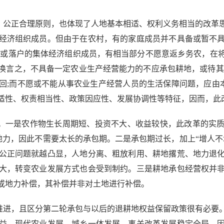
公正合理原则，也体现了人地基本相适、权利义务相当的改革
经济组织成员。但由于在农村，有的家庭成员并不具备或暂不
住或落户的集体经济组织成员，有相当部分不愿意返乡务农，在
换言之，不具备一定农业生产经营能力的不应承包耕地，或待其
回;而不愿或不能从事农业生产经营人员的生活保障问题，应由本
适性、权责相当性、政策因应性、发展协调性等特征，因而，此
。一是农作物生长周期短、投资不大、收益较快，此改革的实质
地力，因此不需要太长的承包期。二是承包期过长，加上“增人
公正问题就越凸显，人地分离、粗放利用、耕地撂荒、地力退
大，转变农业发展方式也会受到制约。三是耕地承包经营权并
或地力补偿，其补偿并非对土地进行补偿。
进，且区分第二轮承包与以后的退耕地权益保留政策很有必要
益、现代农业发展、城乡一体发展，事关改革发展稳定全局，