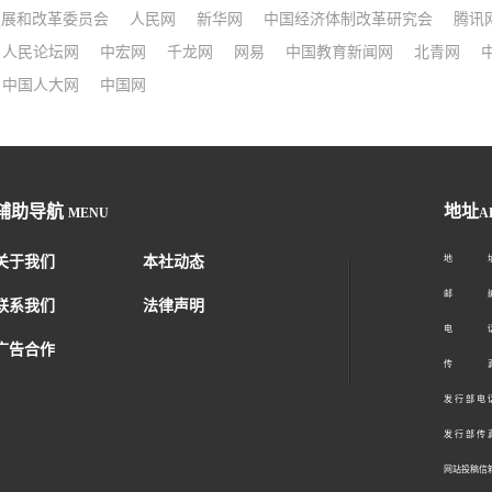
发展和改革委员会
人民网
新华网
中国经济体制改革研究会
腾讯
人民论坛网
中宏网
千龙网
网易
中国教育新闻网
北青网
中国人大网
中国网
辅助导航
地址
MENU
A
关于我们
本社动态
地 址：
邮 编：1
联系我们
法律声明
电 话：01
广告合作
传 真：01
发 行 部 电 话
发 行 部 传 真
网站投稿信箱： 