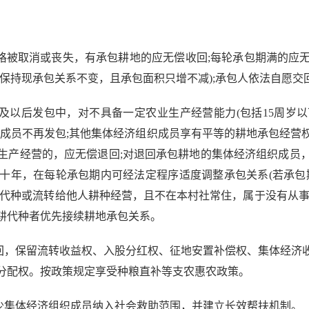
被取消或丧失，有承包耕地的应无偿收回;每轮承包期满的应
保持现承包关系不变，且承包面积只增不减);承包人依法自愿交
以后发包中，对不具备一定农业生产经营能力(包括15周岁以
织成员不再发包;其他集体经济组织成员享有平等的耕地承包经营
生产经营的，应无偿退回;对退回承包耕地的集体经济组织成员
十年，在每轮承包期内可经法定程序适度调整承包关系(若承包
耕代种或流转给他人耕种经营，且不在本村社常住，属于没有从事
耕代种者优先接续耕地承包关系。
，保留流转收益权、入股分红权、征地安置补偿权、集体经济
分配权。按政策规定享受种粮直补等支农惠农政策。
集体经济组织成员纳入社会救助范围，并建立长效帮扶机制。