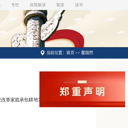
话
专栏
政策解读
智库
读书
当前位置：首页 >> 瞿国然
改革家庭承包耕地为农民承包耕地，即在以后