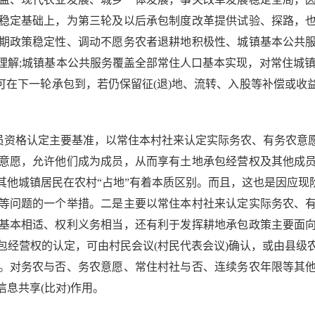
稳定基础上，为第三轮及以后承包制度改革提供试验、探路，
期政策稳定性、调动不愿务农者退耕地积极性、城镇基本公共
理解;城镇基本公共服务覆盖全部常住人口基本实现，对常住城镇
的可在下一轮承包到，若仍保留征(退)地、流转、入股等补偿或
资格认定主要基准，以常住本村社来认定实际务农、有务农意
意愿，允许他们成为成员，从而享有土地承包经营权及其他成
他城镇居民在农村“占地”有着本质区别。而且，这也是因应现
等问题的一个举措。二是主要以常住本村社来认定实际务农、
基本相适、权利义务相当，还有利于发挥耕地承包政策主要面
包经营权的认定，可由村民会议(村民代表会议)确认，或由县级
。对务农与否、务农意愿、常住村社与否、连续务农年限等其
息共享(比对)作用。