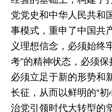
党党史和中华人民共和
事模式，重申了中国共
义理想信念，必须始终牢
考”的精神状态，必须保
必须立足于新的形势和
长征，从而以鲜明的“初
治党引领时代大转型的