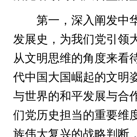
第一，深入阐发中华民
发展史，为我们党引领
从文明思维的角度来看
代中国大国崛起的文明
与世界的和平发展与合
们党历史担当的重要维
族伟大复兴的战略判断