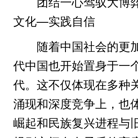
团结一心驾驭大博弈
文化—实践自信
随着中国社会的更加
代中国也开始置身于一
代。这不仅体现在多种
涌现和深度竞争上，也
崛起和民族复兴进程与