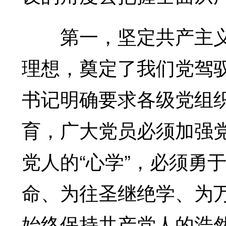
第一，坚定共产主义
理想，奠定了我们党驾
书记明确要求各级党组
育，广大党员必须加强
党人的“心学”，必须勇
命、为往圣继绝学、为
始终保持共产党人的浩