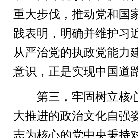
重大步伐，推动党和国
践表明，明确并维护习
从严治党的执政党能力
意识，正是实现中国道
第三，牢固树立核心
大推进的政治文化自强
志为核心的党中央秉持