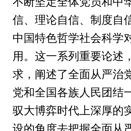
不断坚定全体党员和中
信、理论自信、制度自
中国特色哲学社会科学
用。这一系列重要论述
求，阐述了全面从严治
党和全国各族人民团结
驭大博弈时代上深厚的
设的角度去把握全面从