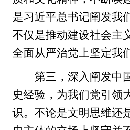
是习近平总书记阐发我
不仅是推动建设社会主
全面从严治党上坚定我
第三，深入阐发中国
史经验，为我们党引领
识。不论是文明思维还
史主体的立场上坚守并