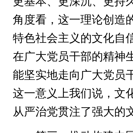
更基本、更深沉、更持
角度看，这一理论创造
特色社会主义的文化自
在广大党员干部的精神
能坚实地走向广大党员
这一意义上我们说，文
从严治党贯注了强大的