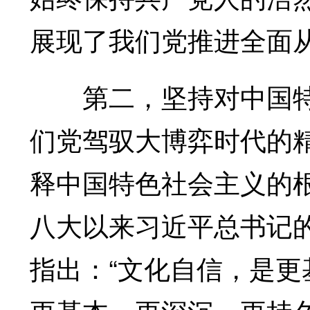
展现了我们党推进全面
第二，坚持对中国特
们党驾驭大博弈时代的精
释中国特色社会主义的
八大以来习近平总书记
指出：“文化自信，是