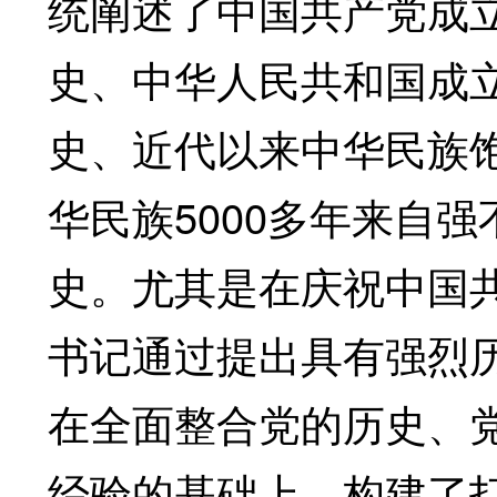
统阐述了中国共产党成
史、中华人民共和国成
史、近代以来中华民族
华民族5000多年来自
史。尤其是在庆祝中国共
书记通过提出具有强烈历
在全面整合党的历史、
经验的基础上，构建了