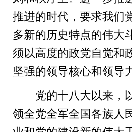
推进的时代，要求我们
多新的历史特点的伟大
须以高度的政党自觉和
坚强的领导核心和领导
党的十八大以来，以
领全党全军全国各族人
业和党的建设新的伟大