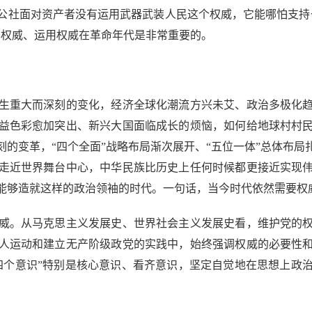
公社面对资产者没有运用武器武装人民这个权威，它能哪怕支持
护权威、运用权威在革命年代是非常重要的。
重大而深刻的变化，经济全球化潮流方兴未艾、政治多极化趋
益色彩愈加突出、新兴大国面临成长的烦恼，如何给地球村村
的变革，“四个全面”战略布局渐次展开、“五位一体”总体布
走近世界舞台中心，中华民族比历史上任何时候都更接近实现
能够造就这样的政治领袖的时代。一句话，当今时代依然需要权
。从马克思主义发展史、世界社会主义发展史看，维护党的权
人运动和建立无产阶级政党的实践中，始终强调权威的必要性
四个意识”特别是核心意识、看齐意识，坚定自觉地在思想上政