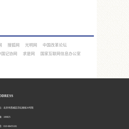
网
搜狐网
光明网
中国改革论坛
中国记协网
求是网
国家互联网信息办公室
DDRESS
北京市西城区月坛南街26号院
00825
0-68455181