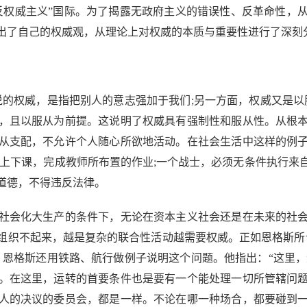
反权威主义”国际。为了揭露无政府主义的错误性、反革命性，
出了自己的权威观，从理论上对权威的本质与重要性进行了深刻
权威，是指把别人的意志强加于我们;另一方面，权威又是以
，且以服从为前提。这说明了权威具有强制性和服从性。从根
从支配，不允许个人随心所欲地活动。在社会生活中这样的例
时上下课，完成教师所布置的作业;一个战士，必须无条件执行来
道德，不得违反法律。
会化大生产的条件下，无论在资本主义社会还是在未来的社会
组织不起来，越是复杂的联合性活动越需要权威。正如恩格斯所
。恩格斯还用铁路、航行做例子说明这个问题。他指出：“这里，
。在这里，运转的首要条件也是要有一个能处理一切所管辖问
人的决议的委员会，都是一样。不论在哪一种场合，都要碰到