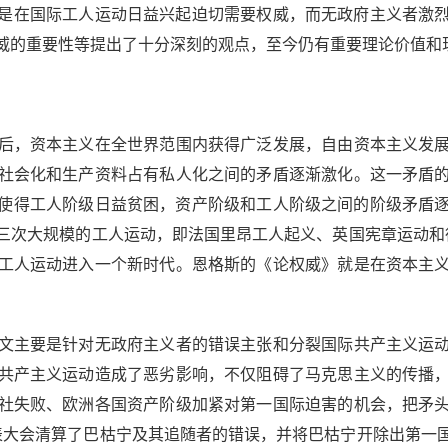
，是在国际工人运动日益兴起迫切需要权威，而无政府主义者激
威的重要性等提出了十分深刻的观点，至今仍有重要理论价值和
，资本主义在全世界范围内获得广泛发展，自由资本主义发展
社会化和生产资料占有私人化之间的矛盾逐渐激化。这一矛盾
爆发使得工人阶级日益贫困，资产阶级和工人阶级之间的阶级矛盾
三次大规模的工人运动，即法国里昂工人起义、英国宪章运动和德
工人运动进入一个新时代。恩格斯的《论权威》就是在资本主
主要是针对无政府主义者的错误主张和分裂国际共产主义运动
共产主义运动造成了恶劣影响，不仅阻碍了马克思主义的传播
社失败、欧洲各国资产阶级加紧对第一国际迫害的机会，把矛
代表大会清算了巴枯宁及其追随者的错误，并将巴枯宁开除出第