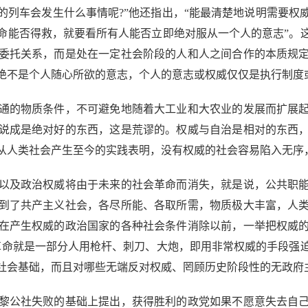
的列车会发生什么事情呢?”他还指出，“能最清楚地说明需要权
命能否得救，就要看所有人能否立即绝对服从一个人的意志”。
委托关系，而是处在一定社会阶段的人和人之间合作的本质规
绝不是个人随心所欲的意志，个人的意志或权威仅仅是执行制度
的物质条件，不可避免地随着大工业和大农业的发展而扩展起
说成是绝对好的东西，这是荒谬的。权威与自治是相对的东西
从人类社会产生至今的实践表明，没有权威的社会容易陷入无序
及政治权威将由于未来的社会革命而消失，就是说，公共职能
到了共产主义社会，各尽所能、各取所需，物质极大丰富，人
在产生权威的政治国家的各种社会条件消除以前，一举把权威
革命就是一部分人用枪杆、刺刀、大炮，即用非常权威的手段强
社会基础，而且对哪些无端反对权威、罔顾历史阶段性的无政府
公社失败的基础上提出，获得胜利的政党如果不愿意失去自己