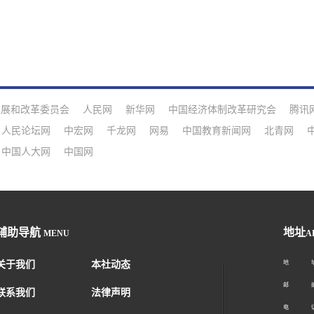
发展和改革委员会
人民网
新华网
中国经济体制改革研究会
腾讯
人民论坛网
中宏网
千龙网
网易
中国教育新闻网
北青网
中国人大网
中国网
辅助导航
地址
MENU
A
关于我们
本社动态
地 址：
邮 编：1
联系我们
法律声明
电 话：01