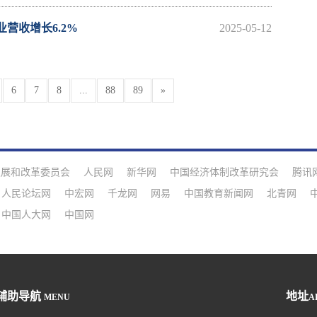
营收增长6.2%
2025-05-12
6
7
8
...
88
89
»
发展和改革委员会
人民网
新华网
中国经济体制改革研究会
腾讯
人民论坛网
中宏网
千龙网
网易
中国教育新闻网
北青网
中国人大网
中国网
辅助导航
地址
MENU
A