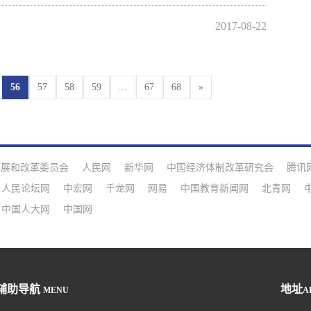
2017-08-22
56
57
58
59
...
67
68
»
发展和改革委员会
人民网
新华网
中国经济体制改革研究会
腾讯
人民论坛网
中宏网
千龙网
网易
中国教育新闻网
北青网
中国人大网
中国网
辅助导航
地址
MENU
A