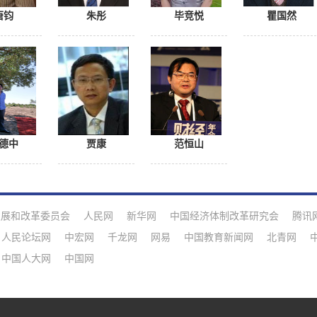
唐钧
朱彤
毕竞悦
瞿国然
德中
贾康
范恒山
发展和改革委员会
人民网
新华网
中国经济体制改革研究会
腾讯
人民论坛网
中宏网
千龙网
网易
中国教育新闻网
北青网
中国人大网
中国网