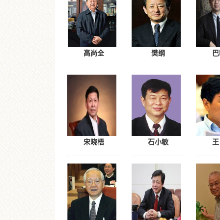
高尚全
樊纲
巴
宋晓梧
石小敏
王