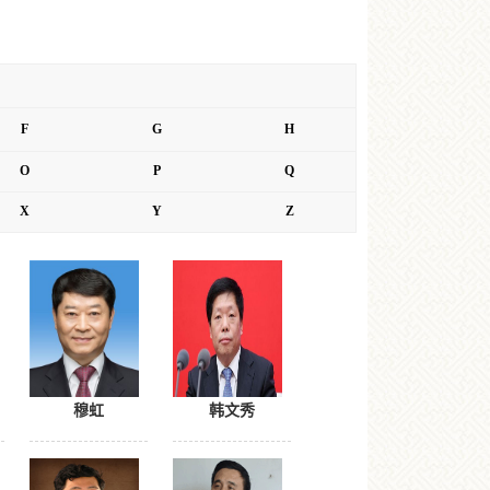
F
G
H
O
P
Q
X
Y
Z
穆虹
韩文秀