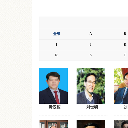
A
B
全部
I
J
K
R
S
T
黄汉权
刘世锦
刘