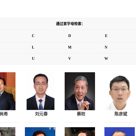
通过首字母检索：
C
D
E
L
M
N
U
V
W
尚希
刘元春
蔡昉
陈彦斌