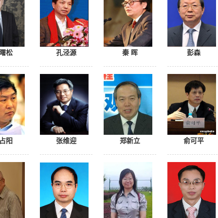
曙松
孔泾源
秦 晖
彭森
占阳
张维迎
郑新立
俞可平