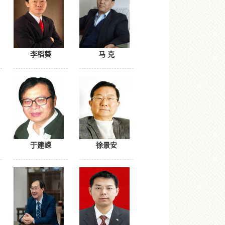
李稻葵
马 克
于建嵘
徐景安