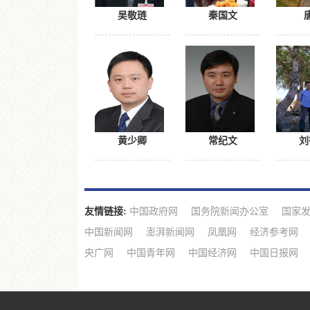
吴敬琏
秦国文
黄少卿
常纪文
刘
友情链接:
中国政府网
国务院新闻办公室
国家
中国新闻网
澎湃新闻网
凤凰网
经济参考网
央广网
中国青年网
中国经济网
中国日报网