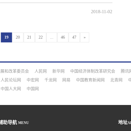
2018-11-02
19
20
21
22
...
46
47
»
发展和改革委员会
人民网
新华网
中国经济体制改革研究会
腾讯
人民论坛网
中宏网
千龙网
网易
中国教育新闻网
北青网
中国人大网
中国网
辅助导航
地址
MENU
A